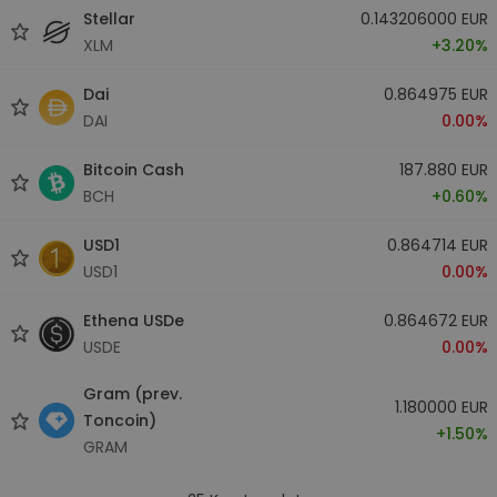
Stellar
0.143206000 EUR
XLM
+3.20%
Dai
0.864975 EUR
DAI
0.00%
Bitcoin Cash
187.880 EUR
BCH
+0.60%
USD1
0.864714 EUR
USD1
0.00%
Ethena USDe
0.864672 EUR
USDE
0.00%
Gram (prev.
1.180000 EUR
Toncoin)
+1.50%
GRAM