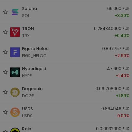
Solana
66.060 EUR
SOL
+3.30%
TRON
0.284340000 EUR
TRX
+0.40%
Figure Heloc
0.897757 EUR
FIGR_HELOC
-2.90%
Hyperliquid
47.600 EUR
HYPE
-1.40%
Dogecoin
0.061708000 EUR
DOGE
+1.80%
USDS
0.864946 EUR
USDS
0.00%
Rain
0.010932090 EUR