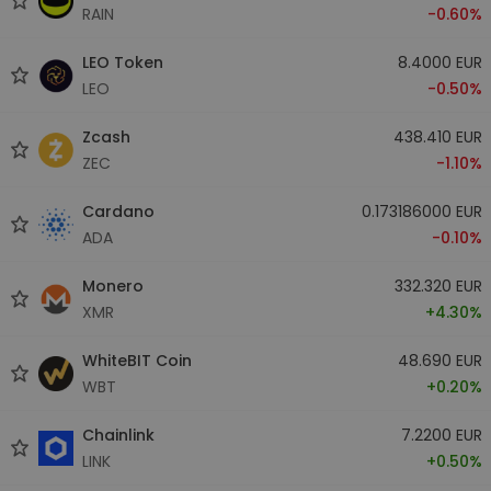
RAIN
-0.60%
LEO Token
8.4000 EUR
LEO
-0.50%
Zcash
438.410 EUR
ZEC
-1.10%
Cardano
0.173186000 EUR
ADA
-0.10%
Monero
332.320 EUR
XMR
+4.30%
WhiteBIT Coin
48.690 EUR
WBT
+0.20%
Chainlink
7.2200 EUR
LINK
+0.50%