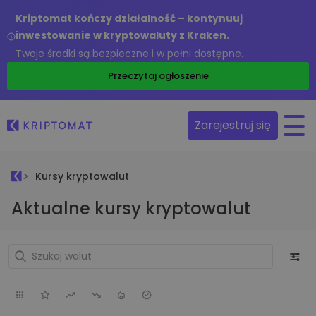
Kriptomat kończy działalność – kontynuuj
inwestowanie w kryptowaluty z Kraken.
Twoje środki są bezpieczne i w pełni dostępne.
Przeczytaj ogłoszenie
Zarejestruj się
Kursy kryptowalut
Aktualne kursy kryptowalut