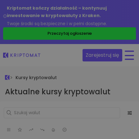
Kriptomat kończy działalność – kontynuuj
inwestowanie w kryptowaluty z Kraken.
Twoje środki są bezpieczne i w pełni dostępne.
Przeczytaj ogłoszenie
Zarejestruj się
Kursy kryptowalut
Aktualne kursy kryptowalut