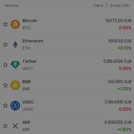
/
Waluta
Cena
Zmień 24h
Bitcoin
56173.00 EUR
BTC
0.00%
Ethereum
1658.59 EUR
ETH
+0.10%
Tether
0.864596 EUR
USDT
0.00%
BNB
519.990 EUR
BNB
+1.30%
USDC
0.864816 EUR
USDC
0.00%
XRP
0.898355 EUR
XRP
+1.60%