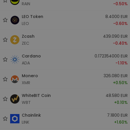
RAIN
-0.50%
LEO Token
8.4000 EUR
LEO
-0.60%
Zcash
439.090 EUR
ZEC
-0.40%
Cardano
0.172354000 EUR
ADA
-1.10%
Monero
326.080 EUR
XMR
+0.50%
WhiteBIT Coin
48.580 EUR
WBT
+0.10%
Chainlink
7.1800 EUR
LINK
+1.60%