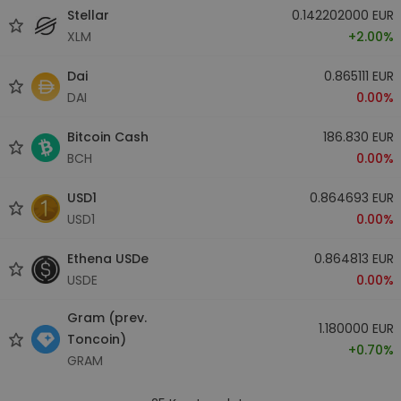
Stellar
0.142202000 EUR
XLM
+2.00%
Dai
0.865111 EUR
DAI
0.00%
Bitcoin Cash
186.830 EUR
BCH
0.00%
USD1
0.864693 EUR
USD1
0.00%
Ethena USDe
0.864813 EUR
USDE
0.00%
Gram (prev.
1.180000 EUR
Toncoin)
+0.70%
GRAM