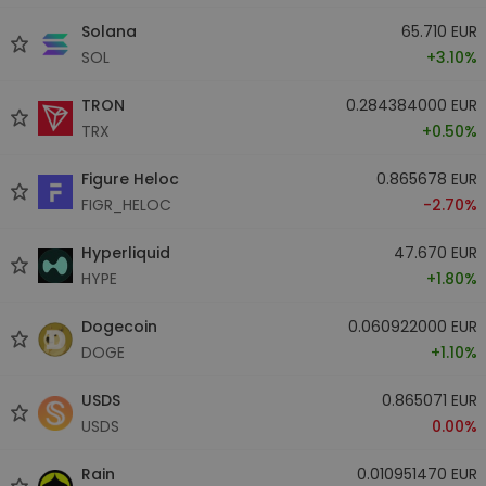
Solana
65.710 EUR
SOL
+3.10%
TRON
0.284384000 EUR
TRX
+0.50%
Figure Heloc
0.865678 EUR
FIGR_HELOC
-2.70%
Hyperliquid
47.670 EUR
HYPE
+1.80%
Dogecoin
0.060922000 EUR
DOGE
+1.10%
USDS
0.865071 EUR
USDS
0.00%
Rain
0.010951470 EUR