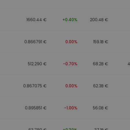
1660.44 €
+0.40%
200.4B €
0.866791 €
0.00%
159.1B €
512.290 €
-0.70%
68.2B €
4
0.867075 €
0.00%
62.3B €
0.895851 €
-1.00%
56.0B €
63.780 €
+0.30%
37.1B €