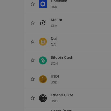
Chainlink
LINK
Stellar
XLM
Dai
DAI
Bitcoin Cash
BCH
USD1
USD1
Ethena USDe
USDE
Gram (prev.