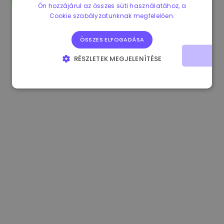
Ön hozzájárul az összes süti használatához, a
1.160000 €
-3.00%
3.2B €
Cookie szabályzatunknak megfelelően.
ÖSSZES ELFOGADÁSA
RÉSZLETEK MEGJELENÍTÉSE
ELENGEDHETETLENÜL SZÜKSÉGES
TELJESÍTMÉNY
CÉLZÁS
FUNKCIONALITÁS