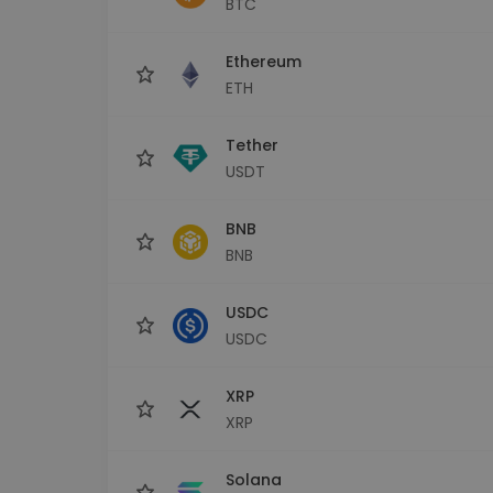
BTC
kriptotárca
Ethereum
ETH
Tether
USDT
BNB
BNB
USDC
USDC
XRP
XRP
Solana