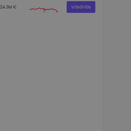
Vásárlás
24.3M €