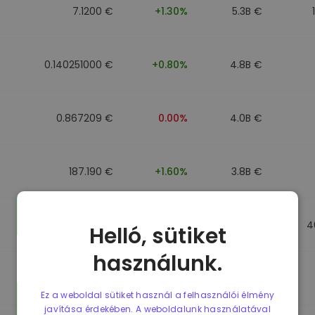
7.1200 €
+1.30%
5.3B €
0.140251000 €
+0.80%
4.8B €
0.867209 €
0.00%
4.0B €
187.190 €
+1.60%
3.8B €
0.867184 €
0.00%
3.5B €
4
Helló, sütiket
használunk.
0.867107 €
0.00%
3.4B €
Ez a weboldal sütiket használ a felhasználói élmény
javítása érdekében. A weboldalunk használatával