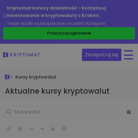
Kriptomat kończy działalność – kontynuuj
inwestowanie w kryptowaluty z Kraken.
Twoje środki są bezpieczne i w pełni dostępne.
Przeczytaj ogłoszenie
Zarejestruj się
Kursy kryptowalut
Aktualne kursy kryptowalut