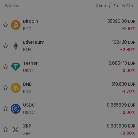
/
Waluta
Cena
Zmień 24h
Bitcoin
55390.00 EUR
BTC
-2.10%
Ethereum
1624.18 EUR
ETH
-2.80%
Tether
0.865413 EUR
USDT
0.00%
BNB
519.630 EUR
BNB
-1.70%
USDC
0.865809 EUR
USDC
0.00%
XRP
0.883898 EUR
XRP
-2.30%