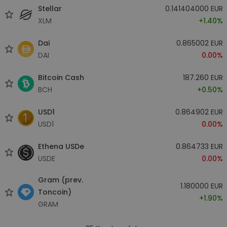
Stellar
0.141404000 EUR
XLM
+1.40%
Dai
0.865002 EUR
DAI
0.00%
Bitcoin Cash
187.260 EUR
BCH
+0.50%
USD1
0.864902 EUR
USD1
0.00%
Ethena USDe
0.864733 EUR
USDE
0.00%
Gram (prev.
1.180000 EUR
Toncoin)
+1.90%
GRAM