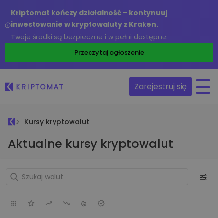
Kriptomat kończy działalność – kontynuuj
inwestowanie w kryptowaluty z Kraken.
Twoje środki są bezpieczne i w pełni dostępne.
Przeczytaj ogłoszenie
Zarejestruj się
Kursy kryptowalut
Aktualne kursy kryptowalut