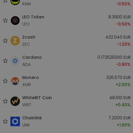
RAIN
-0.50%
LEO Token
8.3900 EUR
LEO
-0.50%
Zcash
432.040 EUR
ZEC
-1.20%
Cardano
0.172525000 EUR
ADA
-0.80%
Monero
326.570 EUR
XMR
+2.00%
WhiteBIT Coin
48.610 EUR
WBT
+0.40%
Chainlink
7.2000 EUR
LINK
+1.60%