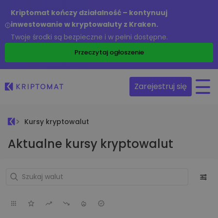
Kriptomat kończy działalność – kontynuuj
inwestowanie w kryptowaluty z Kraken.
Twoje środki są bezpieczne i w pełni dostępne.
Przeczytaj ogłoszenie
Zarejestruj się
Kursy kryptowalut
Aktualne kursy kryptowalut