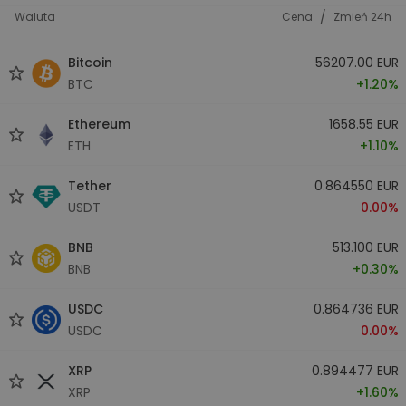
/
Waluta
Cena
Zmień 24h
Bitcoin
56207.00 EUR
BTC
+1.20%
Ethereum
1658.55 EUR
ETH
+1.10%
Tether
0.864550 EUR
USDT
0.00%
BNB
513.100 EUR
BNB
+0.30%
USDC
0.864736 EUR
USDC
0.00%
XRP
0.894477 EUR
XRP
+1.60%