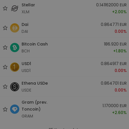
Stellar
0.141162000 EUR
XLM
+2.00%
Dai
0.864771 EUR
DAI
0.00%
Bitcoin Cash
186.920 EUR
BCH
+1.80%
USD1
0.864917 EUR
USD1
0.00%
Ethena USDe
0.864701 EUR
USDE
0.00%
Gram (prev.
1.170000 EUR
Toncoin)
+2.60%
GRAM