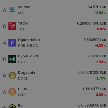
Solana
64.570 EUR
SOL
+2.90%
TRON
0.283094000 EUR
TRX
-0.10%
Figure Heloc
0.884503 EUR
FIGR_HELOC
-1.20%
Hyperliquid
47.030 EUR
HYPE
-2.50%
Dogecoin
0.060713000 EUR
DOGE
+1.70%
USDS
0.864877 EUR
USDS
0.00%
Rain
0.010988050 EUR