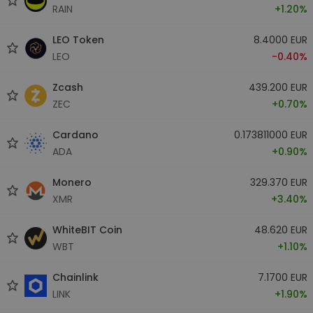
RAIN
+1.20%
LEO Token
8.4000 EUR
LEO
-0.40%
Zcash
439.200 EUR
ZEC
+0.70%
Cardano
0.173811000 EUR
ADA
+0.90%
Monero
329.370 EUR
XMR
+3.40%
WhiteBIT Coin
48.620 EUR
WBT
+1.10%
Chainlink
7.1700 EUR
LINK
+1.90%