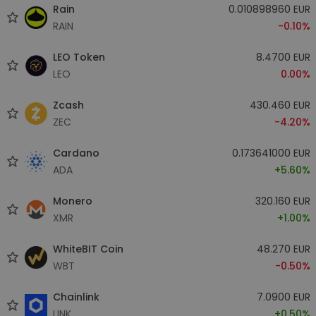
Rain
0.010898960 EUR
RAIN
-0.10%
LEO Token
8.4700 EUR
LEO
0.00%
Zcash
430.460 EUR
ZEC
-4.20%
Cardano
0.173641000 EUR
ADA
+5.60%
Monero
320.160 EUR
XMR
+1.00%
WhiteBIT Coin
48.270 EUR
WBT
-0.50%
Chainlink
7.0900 EUR
LINK
+0.50%