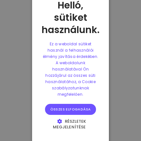
Helló,
sütiket
használunk.
Ez a weboldal sütiket
használ a felhasználói
élmény javítása érdekében.
A weboldalunk
használatával Ön
hozzájárul az összes süti
használatához, a Cookie
szabályzatunknak
megfelelően.
ÖSSZES ELFOGADÁSA
RÉSZLETEK
MEGJELENÍTÉSE
ELENGEDHETETLENÜL