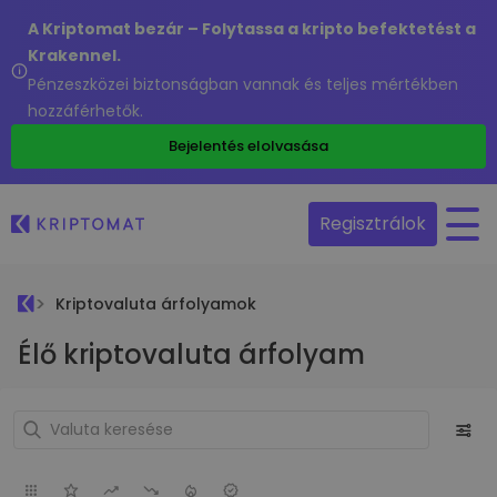
A Kriptomat bezár – Folytassa a kripto befektetést a
Krakennel.
Pénzeszközei biztonságban vannak és teljes mértékben
hozzáférhetők.
Bejelentés elolvasása
Regisztrálok
Kriptovaluta árfolyamok
Élő kriptovaluta árfolyam