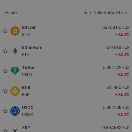
/
Valuta
Ár
Változtatás 24 óra
Bitcoin
55708.00 EUR
BTC
-0.50%
Ethereum
1648.49 EUR
ETH
-0.20%
Tether
0.867222 EUR
USDT
0.00%
BNB
512.800 EUR
BNB
-0.50%
USDC
0.867525 EUR
USDC
0.00%
XRP
0.894582 EUR