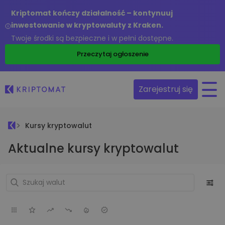
Kriptomat kończy działalność – kontynuuj
inwestowanie w kryptowaluty z Kraken.
Twoje środki są bezpieczne i w pełni dostępne.
Przeczytaj ogłoszenie
Zarejestruj się
Kursy kryptowalut
Aktualne kursy kryptowalut