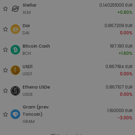
Stellar
0.140251000 EUR
XLM
+0.80%
Dai
0.867209 EUR
DAI
0.00%
Bitcoin Cash
187.190 EUR
BCH
+1.60%
USD1
0.867184 EUR
USD1
0.00%
Ethena USDe
0.867107 EUR
USDE
0.00%
Gram (prev.
1.160000 EUR
Toncoin)
-3.00%
GRAM