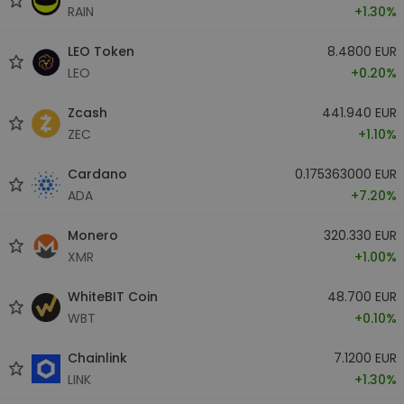
RAIN
+1.30%
LEO Token
8.4800 EUR
LEO
+0.20%
Zcash
441.940 EUR
ZEC
+1.10%
Cardano
0.175363000 EUR
ADA
+7.20%
Monero
320.330 EUR
XMR
+1.00%
WhiteBIT Coin
48.700 EUR
WBT
+0.10%
Chainlink
7.1200 EUR
LINK
+1.30%