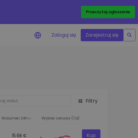
Przeczytaj ogłoszenie
Zaloguj się
Zarejestruj się
enowe
je cen ulubionych
czasie rzeczywistym
aj aktywa
liwości inwestycyjne
Filtry
ortfolio
na obserwacja
ąca optymalne wyniki
Wolumen 24h
Wykres cenowy (7d)
Kup
15.6B €