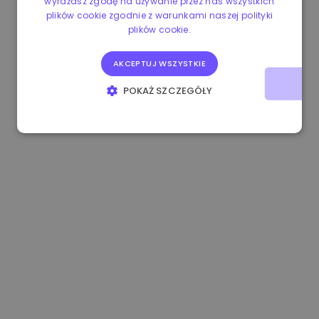
wyrażasz zgodę na używanie przez nas wszystkich
plików cookie zgodnie z warunkami naszej polityki
1.160000 €
-4.10%
3.2B €
plików cookie.
AKCEPTUJ WSZYSTKIE
POKAŻ SZCZEGÓŁY
NIEZBĘDNE
WYDAJNOŚĆ
TARGETOWANIE
FUNKCJONALNOŚĆ