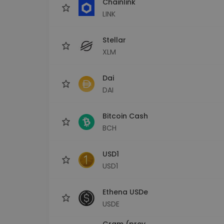
Chainlink
LINK
Stellar
XLM
Dai
DAI
Bitcoin Cash
BCH
USD1
USD1
Ethena USDe
USDE
Gram (prev.