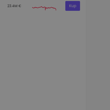
Kup
23.4M €