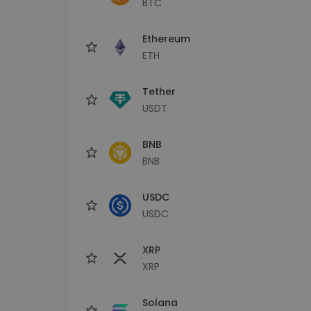
BTC
Explorer inwestycji
Znajdź swoją strategię krypto
Ethereum
ETH
Tether
USDT
BNB
BNB
USDC
USDC
XRP
XRP
Solana