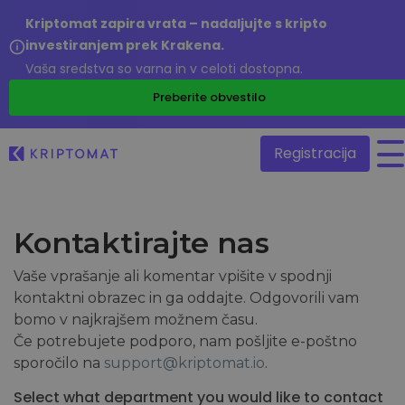
Kriptomat zapira vrata – nadaljujte s kripto
investiranjem prek Krakena.
Vaša sredstva so varna in v celoti dostopna.
/
Preberite obvestilo
Registracija
Vse cene
Kontaktirajte nas
Več kot 300 kriptovalut
Vaše vprašanje ali komentar vpišite v spodnji
Največji dobitniki in poraženci
kontaktni obrazec in ga oddajte. Odgovorili vam
Poiščite naložbene priložnosti
Kupi & Prodaj kripto
bomo v najkrajšem možnem času.
Kupite več kot 300 kriptovalut
Nedavno dodani
Če potrebujete podporo, nam pošljite e-poštno
Na novo dodane kriptovalute
sporočilo na
support@kriptomat.io
.
Menjaj Kripto
Več kot 1.000 menjalnih parov
Kaj če bi kupil 100 EUR…
Select what department you would like to contact