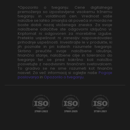
*Opozorilo o tveganju: Cene digitalnega
premoženja so izpostavljene visokemu tržnemu
tveganju in volatilnosti cen. Vrednost vaše
naložbe se lahko zmanjša ali poveča in morda ne
boste dobili nazaj vloženega zneska. Za svoje
naložbene odločitve ste odgovorni izključno vi.
Kriptomat ni odgovoren za morebitne izgube.
Pretekla uspešnost ni zanesljiv napovedovalec
prihodnje uspešnosti. Investirajte le v produkte, ki
jih poznate in pri katerih razumete tveganja.
Skrbno preučite svoje naložbene izkušnje,
finančno stanje, naložbene cilje in toleranco do
tveganja ter se pred kakršno koli naložbo
posvetujte z neodvisnim finančnim svetovalcem.
To gradivo se ne sme razumeti kot finančni
nasvet. Za več informacij si oglejte naše
Pogoje
poslovanja
in
Opozorilo o tveganju
.