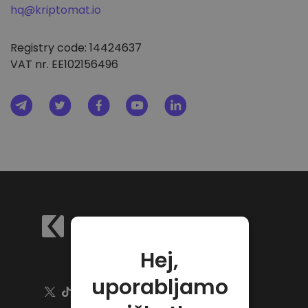
hq@kriptomat.io
Registry code: 14424637
VAT nr. EE102156496
Hej,
uporabljamo