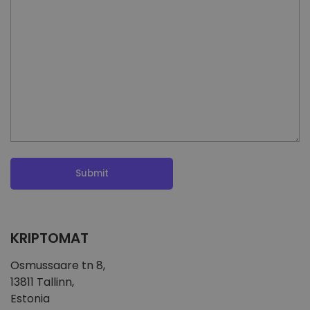
Odkrijte naložbene priložnosti
Analitika portfelja
Pametni vpogledi za optimalno učinkovitost
KRIPTOMAT
Osmussaare tn 8,
13811 Tallinn,
Estonia