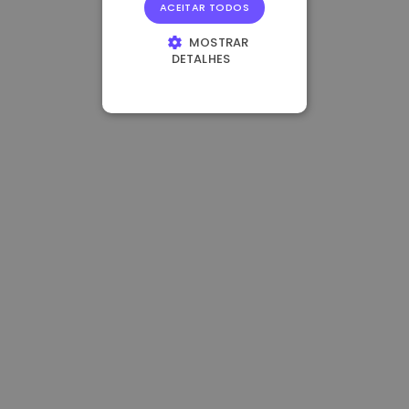
ACEITAR TODOS
MOSTRAR
DETALHES
ESTRITAMENTE
NECESSÁRIOS
DESEMPENHO
DIRECIONAMENTO
FUNCIONALIDADE