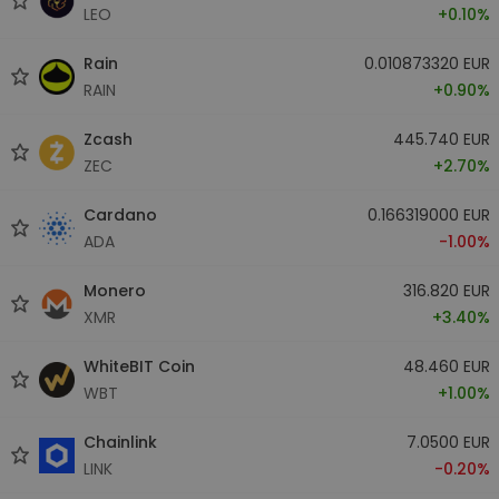
LEO
+0.10%
Rain
0.010873320 EUR
RAIN
+0.90%
Zcash
445.740 EUR
ZEC
+2.70%
Cardano
0.166319000 EUR
ADA
-1.00%
Monero
316.820 EUR
XMR
+3.40%
WhiteBIT Coin
48.460 EUR
WBT
+1.00%
Chainlink
7.0500 EUR
LINK
-0.20%