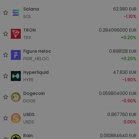
Solana
62.980 EUR
SOL
-1.10%
TRON
0.284096000 EUR
TRX
+0.20%
Figure Heloc
0.898128 EUR
FIGR_HELOC
+0.20%
Hyperliquid
47.830 EUR
HYPE
-1.90%
Dogecoin
0.059804000 EUR
DOGE
-0.90%
USDS
0.867760 EUR
USDS
0.00%
Rain
0.010884640 EUR