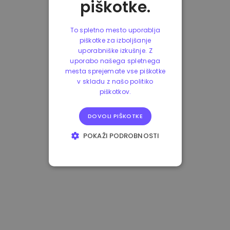
piškotke.
To spletno mesto uporablja
piškotke za izboljšanje
uporabniške izkušnje. Z
uporabo našega spletnega
mesta sprejemate vse piškotke
v skladu z našo politiko
piškotkov.
DOVOLI PIŠKOTKE
POKAŽI PODROBNOSTI
NUJNO POTREBNI
IZVEDBENI
CILJANJE
FUNKCIONALNOST