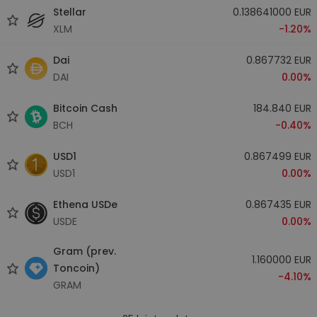
Stellar
0.138641000 EUR
XLM
-1.20%
Dai
0.867732 EUR
DAI
0.00%
Bitcoin Cash
184.840 EUR
BCH
-0.40%
USD1
0.867499 EUR
USD1
0.00%
Ethena USDe
0.867435 EUR
USDE
0.00%
Gram (prev.
1.160000 EUR
Toncoin)
-4.10%
GRAM