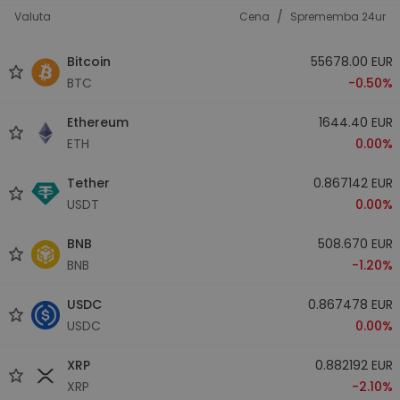
/
Valuta
Cena
Sprememba 24ur
Bitcoin
55678.00 EUR
BTC
-0.50%
Ethereum
1644.40 EUR
ETH
0.00%
Tether
0.867142 EUR
USDT
0.00%
BNB
508.670 EUR
BNB
-1.20%
USDC
0.867478 EUR
USDC
0.00%
XRP
0.882192 EUR
XRP
-2.10%