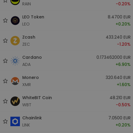
RAIN
-0.20%
LEO Token
8.4700 EUR
LEO
+0.20%
Zcash
433.240 EUR
ZEC
-1.20%
Cardano
0.173462000 EUR
ADA
+6.90%
Monero
320.640 EUR
XMR
+1.60%
WhiteBIT Coin
48.210 EUR
WBT
-0.50%
Chainlink
7.0500 EUR
LINK
+0.20%