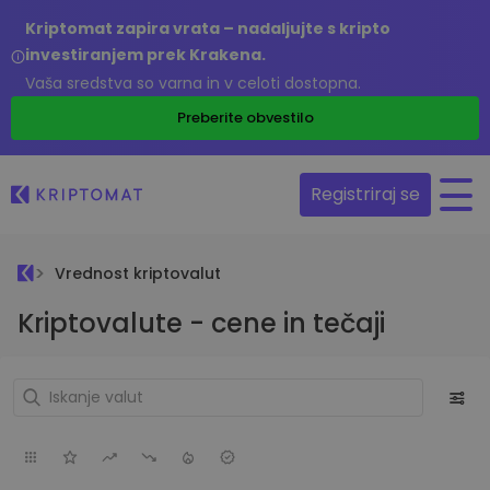
Kriptomat zapira vrata – nadaljujte s kripto
investiranjem prek Krakena.
Vaša sredstva so varna in v celoti dostopna.
Preberite obvestilo
Registriraj se
Vrednost kriptovalut
Kriptovalute - cene in tečaji