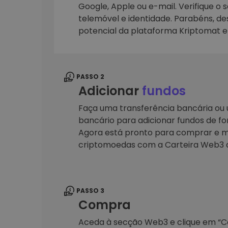
Google, Apple ou e-mail. Verifique o 
telemóvel e identidade. Parabéns, d
Explorador de 
Encontra a tua est
potencial da plataforma Kriptomat 
PASSO 2
Adicionar
fundos
Faça uma transferência bancária ou u
bancário para adicionar fundos de fo
Agora está pronto para comprar e m
criptomoedas com a Carteira Web3 
PASSO 3
Compra
Aceda à secção Web3 e clique em “Car