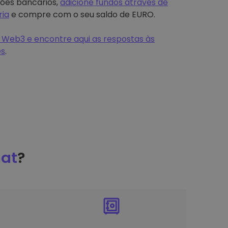
tões bancários,
adicione fundos através de
ria
e compre com o seu saldo de EURO.
 Web3 e encontre aqui as respostas às
es
.
at
?