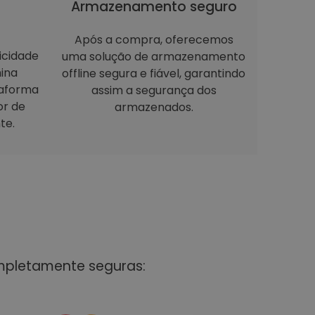
Armazenamento seguro
Após a compra, oferecemos
icidade
uma solução de armazenamento
ina
offline segura e fiável, garantindo
taforma
assim a segurança dos
or de
armazenados.
te.
mpletamente seguras: