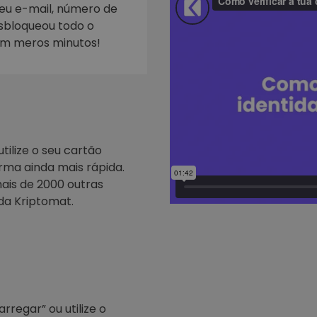
seu e-mail, número de
esbloqueou todo o
Investimentos
ratégia cripto
em meros minutos!
tilize o seu cartão
rma ainda mais rápida.
ais de 2000 outras
da Kriptomat.
regar” ou utilize o