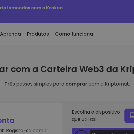
 criptomoedas com a Kraken.
Aprenda
Produtos
Como funciona
er Cripto
KriptoEarn
r com a Carteira Web3 da Kr
onado/s Recentemente
300
Ganhe recompensas com as suas
tokens adicionados à
criptomoedas
mat
Três passos simples para
comprar
com a Kriptomat:
Cofre
eu comprasse 100 euros
Guarde criptomoedas para o seu
s à escolha
futuro
 valeria
ligentes
Compra Recorrente
e investir em
Investimentos regulares
Escolha o dispositivo
programados (DCA)
onta
que utiliza:
iptomat
criptomoedas
t. Registe-se com o