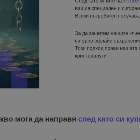
След като купите на
Kripto
вашия специален и сигурен
Всеки потребител получава
За да защитим нашите клие
сигурно офлайн съхранение
Този подход прави нашата 
криптовалути.
кво мога да направя
след като си куп