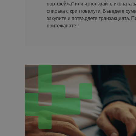
портфейла“ или използвайте иконата з
списъка с криптовалути. Въведете сума
закупите и потвърдете транзакцията. П
притежавате !