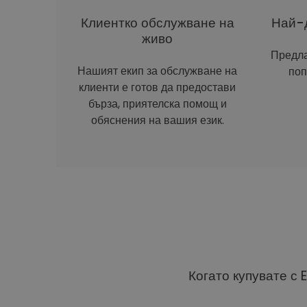
Клиентко обслужване на
Най-д
живо
Предла
Нашият екип за обслужване на
поп
клиенти е готов да предостави
бърза, приятелска помощ и
обяснения на вашия език.
Когато купувате с 