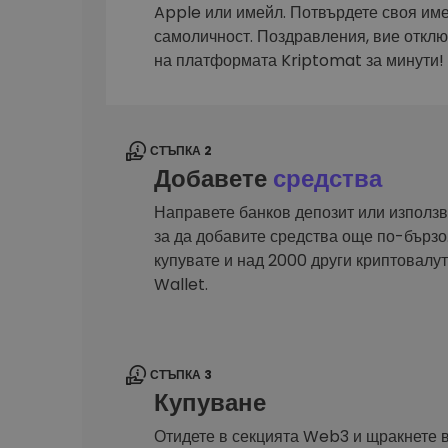
Сигурен и опростен порт
Apple или имейл. Потвърдете своя им
криптовалута
самоличност. Поздравления, вие откл
Инвестиционен изсле
на платформата Kriptomat за минути!
Намери своята крипто ст
СТЪПКА 2
Добавете
средства
Направете банков депозит или използв
за да добавите средства още по-бързо.
купувате и над 2000 други криптовал
Wallet.
СТЪПКА 3
Купуване
Отидете в секцията Web3 и щракнете 