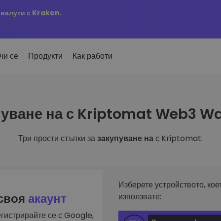
овалути с Kraken.
чи се
Продукти
Как работи
Сигн
уване на с Kriptomat Web3 Wa
ро добавени
Актуа
но добавени токени в
 на
KriptoEarn
любим
mat
Печелете награди с вашата
ти
криптовалута
Три прости стъпки за
закупуване на
с Kriptomat:
Разг
х купил за 100 €…
Откри
Трезор
 щеше да струва
ута
инвес
Спестете криптовалута за вашето
и
бъдеще
Анал
лиа
Интел
Повтаряща се печалба
Изберете устройството, кое
инвестиране
оптим
Редовно планирани инвестиции
 своя
акаунт
използвате:
(DCA)
гистрирайте се с Google,