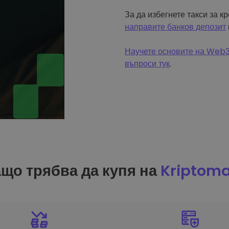
За да избегнете такси за к
направите банков депозит
Научете основите на Web3 
въпроси тук
.
що трябва да купя на
Kriptom