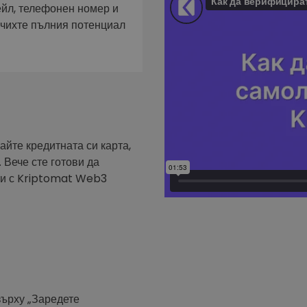
фейл за
ейл, телефонен номер и
ючихте пълния потенциал
довател
ратегия
айте кредитната си карта,
 Вече сте готови да
ути с Kriptomat Web3
върху „Заредете