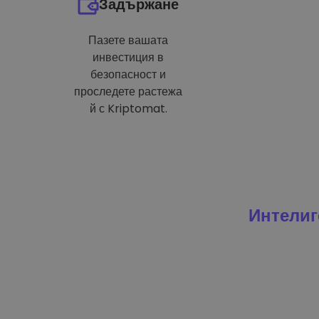
Задържане
Пазете вашата
инвестиция в
безопасност и
проследете растежа
й с Kriptomat.
Интелиг