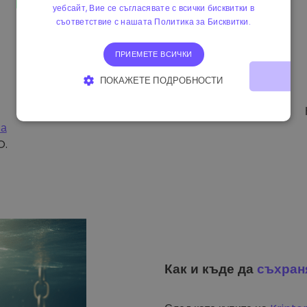
уебсайт, Вие се съгласявате с всички бисквитки в
съответствие с нашата Политика за Бисквитки.
ПРИЕМЕТЕ ВСИЧКИ
ПОКАЖЕТЕ ПОДРОБНОСТИ
СТРОГО НЕОБХОДИМО
ЕФЕКТИВНОСТ
на
ТАРГЕТИРАНЕ
ФУНКЦИОНАЛНОСТ
O.
Как и къде да
съхран