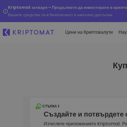
Kriptomat затваря – Продължете да инвестирате в крипт
Вашите средства са в безопасност и напълно достъпни.
Цени на Криптовалути
Нау
Куп
Наско
Послед
Купуване и продаване
Всички цени
Kripto
криптовалута
Над 300+ криптовалути
Купете 300+ криптовалу
Ако бя
Топ печеливши & губещи
...днес
Размяна на криптовал
Намерете възможности за
Над 1 000 опции за двойк
инвестиране
Интелигентни портфо
СТЪПКА 1
Интелигентен начин за 
Създайте и потвърдете
в криптовалути
Kriptomat Портфейл
Изтеглете приложението Kriptomat. Ре