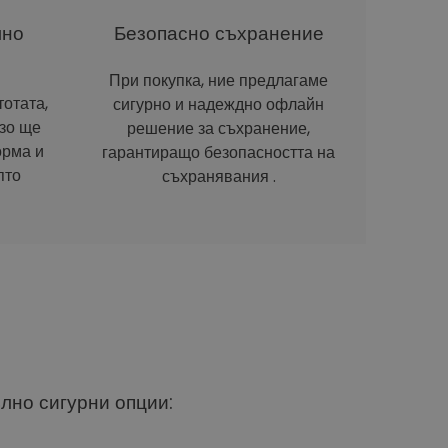
лно
Безопасно съхранение
При покупка, ние предлагаме
отата,
сигурно и надеждно офлайн
рзо ще
решение за съхранение,
орма и
гарантиращо безопасността на
пто
съхранявания .
ълно сигурни опции: