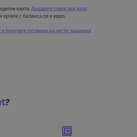
редитни карти,
Добавете средства, като
и купете с баланса си в евро.
и получете отговори на често задавани
at
?