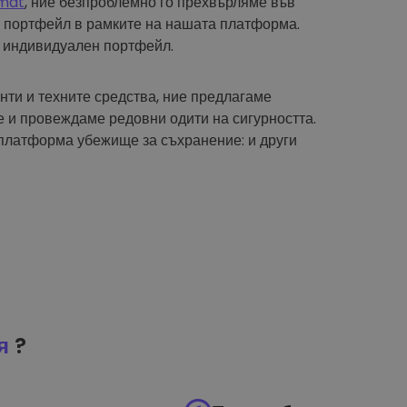
mat
, ние безпроблемно го прехвърляме във
 портфейл в рамките на нашата платформа.
 индивидуален портфейл.
нти и техните средства, ние предлагаме
 и провеждаме редовни одити на сигурността.
платформа убежище за съхранение: и други
я
?