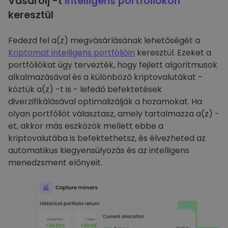
Vásárolj -t
Intelligens portfóliókon
keresztül
Fedezd fel a(z) megvásárlásának lehetőségét a
Kriptomat intelligens portfólióin
keresztül. Ezeket a
portfóliókat úgy tervezték, hogy fejlett algoritmusok
alkalmazásával és a különböző kriptovalutákat -
köztük a(z) -t is - lefedő befektetések
diverzifikálásával optimalizálják a hozamokat. Ha
olyan portfóliót választasz, amely tartalmazza a(z) -
et, akkor más eszközök mellett ebbe a
kriptovalutába is befektethetsz, és élvezheted az
automatikus kiegyensúlyozás és az intelligens
menedzsment előnyeit.