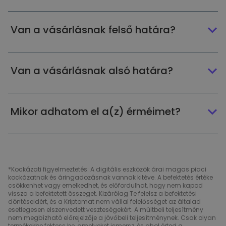
Van a vásárlásnak felső határa?
Van a vásárlásnak alsó határa?
Mikor adhatom el a(z) érméimet?
*Kockázati figyelmeztetés: A digitális eszközök árai magas piaci
kockázatnak és áringadozásnak vannak kitéve. A befektetés értéke
csökkenhet vagy emelkedhet, és előfordulhat, hogy nem kapod
vissza a befektetett összeget. Kizárólag Te felelsz a befektetési
döntéseidért, és a Kriptomat nem vállal felelősséget az általad
esetlegesen elszenvedett veszteségekért. A múltbeli teljesítmény
nem megbízható előrejelzője a jövőbeli teljesítménynek. Csak olyan
termékekbe fektess be, amelyeket ismersz, és ahol érted a