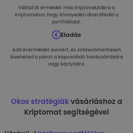
Váltsd át érméidet más kriptovalutákra a
Kriptomaton, hogy könnyedén diverzifikáld a
portfóliódat.
Eladás
Add el érméidet euróért, és zökkenőmentesen
kiveheted a pénzt a kapcsolódó bankszámládra
vagy kártyádra.
Okos stratégiák
vásárláshoz a
Kriptomat segítségével