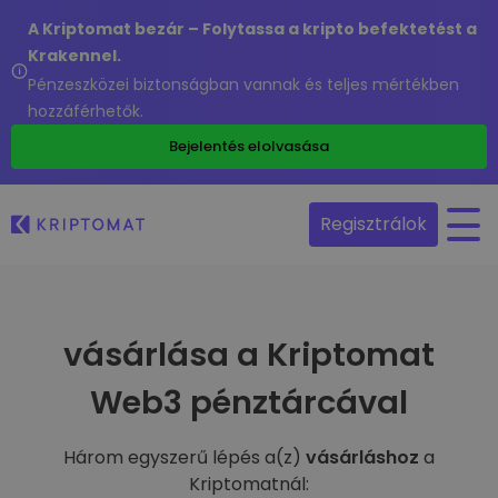
A Kriptomat bezár – Folytassa a kripto befektetést a
Krakennel.
Pénzeszközei biztonságban vannak és teljes mértékben
hozzáférhetők.
Bejelentés elolvasása
Regisztrálok
vásárlása a Kriptomat
Web3 pénztárcával
Három egyszerű lépés a(z)
vásárláshoz
a
Kriptomatnál: