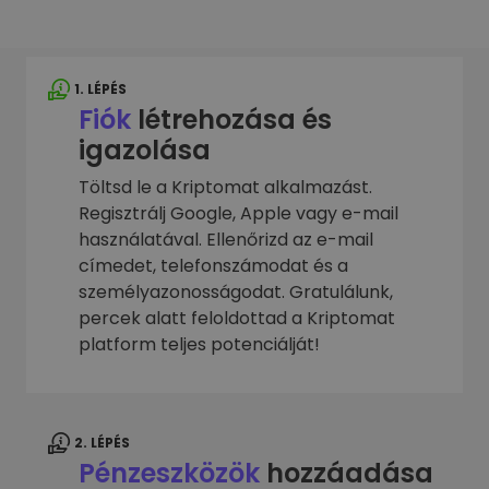
1. LÉPÉS
Fiók
létrehozása és
igazolása
Töltsd le a Kriptomat alkalmazást.
Regisztrálj Google, Apple vagy e-mail
használatával. Ellenőrizd az e-mail
címedet, telefonszámodat és a
személyazonosságodat. Gratulálunk,
percek alatt feloldottad a Kriptomat
platform teljes potenciálját!
2. LÉPÉS
Pénzeszközök
hozzáadása