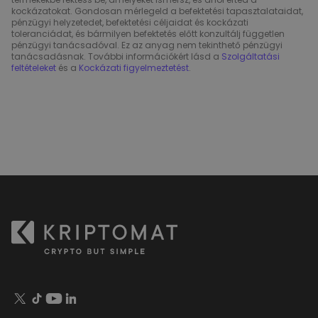
kockázatokat. Gondosan mérlegeld a befektetési tapasztalataidat,
pénzügyi helyzetedet, befektetési céljaidat és kockázati
toleranciádat, és bármilyen befektetés előtt konzultálj független
pénzügyi tanácsadóval. Ez az anyag nem tekinthető pénzügyi
tanácsadásnak. További információkért lásd a
Szolgáltatási
feltételeket
és a
Kockázati figyelmeztetést
.