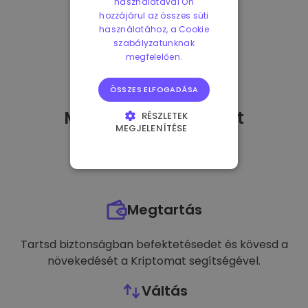
használatával Ön
hozzájárul az összes süti
használatához, a Cookie
szabályzatunknak
megfelelően.
ÖSSZES ELFOGADÁSA
Mit tehetek
miután
-t
RÉSZLETEK
MEGJELENÍTÉSE
vásároltam?
ELENGEDHETETLENÜL
SZÜKSÉGES
TELJESÍTMÉNY
Megtartás
CÉLZÁS
FUNKCIONALITÁS
Tartsd biztonságban befektetésedet és kövesd a
növekedését a Kriptomat segítségével.
Váltás