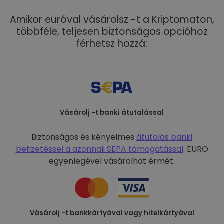
Amikor euróval vásárolsz -t a Kriptomaton,
többféle, teljesen biztonságos opcióhoz
férhetsz hozzá:
Vásárolj -t banki átutalással
Biztonságos és kényelmes
átutalás banki
befizetéssel a
azonnali SEPA támogatással
. EURO
egyenlegével vásárolhat érmét.
Vásárolj -t bankkártyával vagy hitelkártyával