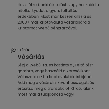
Hozz létre banki átutalást, vagy használd a
hitelkártyádat a gyors feltöltés
érdekében. Most már készen állsz a és
2000+ más kriptovaluta vásárlására a
Kriptomat Web3 pénztárcával.
3. LÉPÉS
Vásárlás
Lépj a Web3-ra, és kattints a „Feltöltés”
gombra, vagy használd a kereső ikont.
Válaszd ki a -t a kriptovaluták listájából.
Add meg a vásárolni kívánt összeget, és
erősítsd meg a tranzakciót. Gratulálunk,
most már a tulajdonosa vagy!