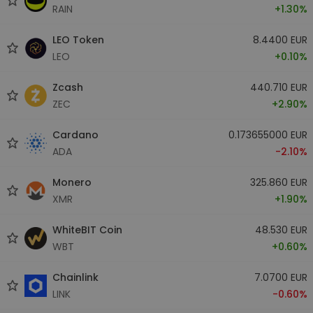
RAIN
+1.30%
LEO Token
8.4400 EUR
LEO
+0.10%
Zcash
440.710 EUR
ZEC
+2.90%
Cardano
0.173655000 EUR
ADA
-2.10%
Monero
325.860 EUR
XMR
+1.90%
WhiteBIT Coin
48.530 EUR
WBT
+0.60%
Chainlink
7.0700 EUR
LINK
-0.60%