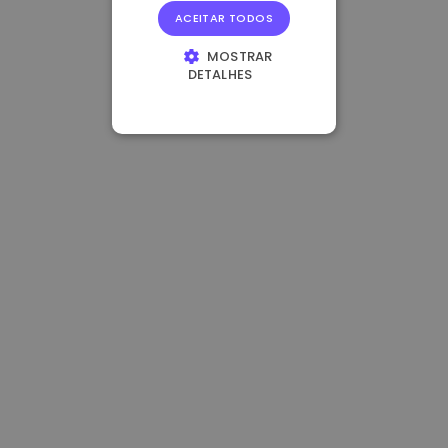
ACEITAR TODOS
MOSTRAR
DETALHES
ESTRITAMENTE
NECESSÁRIOS
DESEMPENHO
DIRECIONAMENTO
FUNCIONALIDADE