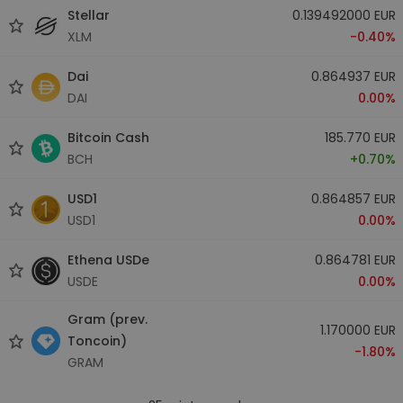
Stellar
0.139492000 EUR
XLM
-0.40%
Dai
0.864937 EUR
DAI
0.00%
Bitcoin Cash
185.770 EUR
BCH
+0.70%
USD1
0.864857 EUR
USD1
0.00%
Ethena USDe
0.864781 EUR
USDE
0.00%
Gram (prev.
1.170000 EUR
Toncoin)
-1.80%
GRAM