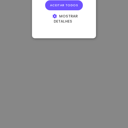
ACEITAR TODOS
MOSTRAR
DETALHES
ESTRITAMENTE
NECESSÁRIOS
DESEMPENHO
DIRECIONAMENTO
FUNCIONALIDADE