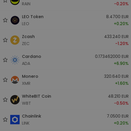
RAIN
-0.20%
LEO Token
8.4700 EUR
LEO
+0.20%
Zcash
433.240 EUR
ZEC
-1.20%
Cardano
0.173462000 EUR
ADA
+6.90%
Monero
320.640 EUR
XMR
+1.60%
WhiteBIT Coin
48.210 EUR
WBT
-0.50%
Chainlink
7.0500 EUR
LINK
+0.20%