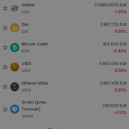
Stellar
0.138641000 EUR
XLM
-1.20%
Dai
0.867732 EUR
DAI
0.00%
Bitcoin Cash
184.840 EUR
BCH
-0.40%
USD1
0.867499 EUR
USD1
0.00%
Ethena USDe
0.867435 EUR
USDE
0.00%
Gram (prev.
1.160000 EUR
Toncoin)
-4.10%
GRAM