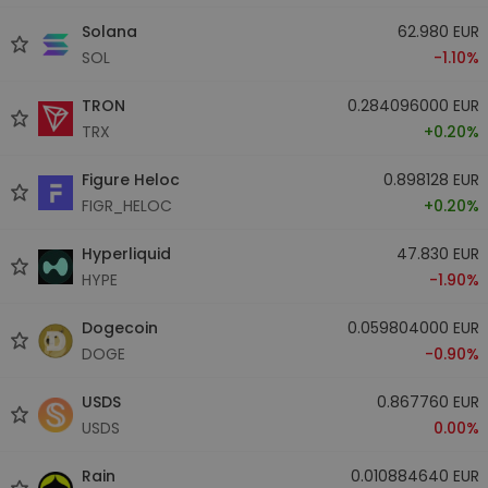
Solana
62.980 EUR
SOL
-1.10%
TRON
0.284096000 EUR
TRX
+0.20%
Figure Heloc
0.898128 EUR
FIGR_HELOC
+0.20%
Hyperliquid
47.830 EUR
HYPE
-1.90%
Dogecoin
0.059804000 EUR
DOGE
-0.90%
USDS
0.867760 EUR
USDS
0.00%
Rain
0.010884640 EUR