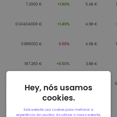
7.2000 €
+1.60%
5.4B €
0.141404000 €
+1.40%
4.9B €
0.865002 €
0.00%
4.0B €
187.260 €
+0.50%
3.8B €
0.864902 €
0.00%
3.5B €
Hey, nós usamos
cookies.
0.864733 €
0.00%
3.4B €
Este website usa cookies para melhorar a
experiência do usuário. Ao utilizar o nosso website,