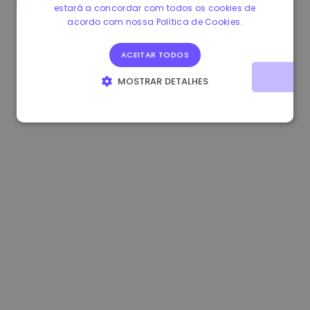
estará a concordar com todos os cookies de
1.180000 €
+1.90%
3.2B €
acordo com nossa Política de Cookies.
ACEITAR TODOS
MOSTRAR DETALHES
ESTRITAMENTE NECESSÁRIOS
DESEMPENHO
DIRECIONAMENTO
FUNCIONALIDADE