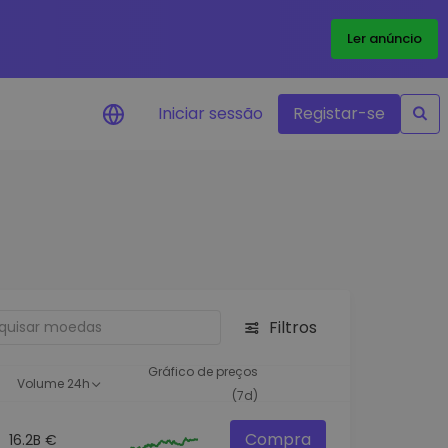
Ler anúncio
Iniciar sessão
Registar-se
Alerta de preços
Atualizações de preços em tempo
real para os seus tokens favoritos
Explorar Ativos
Descubra oportunidades de
investimento
Filtros
Análise do Portefólio
Ideias inteligentes para um
Gráfico de preços
Volume 24h
desempenho ótimo
(7d)
Compra
16.2B €