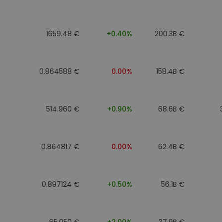
Investimentos
ratégia cripto
1659.48 €
+0.40%
200.3B €
0.864588 €
0.00%
158.4B €
514.960 €
+0.90%
68.6B €
0.864817 €
0.00%
62.4B €
0.897124 €
+0.50%
56.1B €
65.050 €
+2.00%
37.9B €