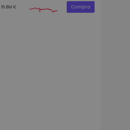
Compra
16.8M €