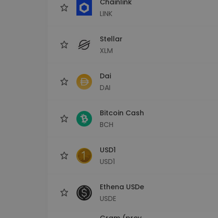
Chainlink
LINK
Stellar
XLM
Dai
DAI
Bitcoin Cash
BCH
USD1
USD1
Ethena USDe
USDE
Gram (prev.