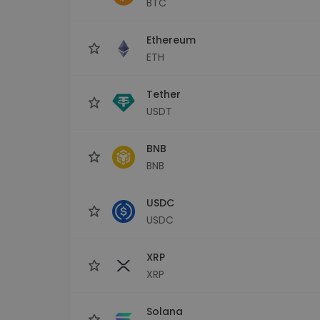
BTC
Explorador de 
Encontra a tua est
Ethereum
ETH
Tether
USDT
BNB
BNB
USDC
USDC
XRP
XRP
Solana