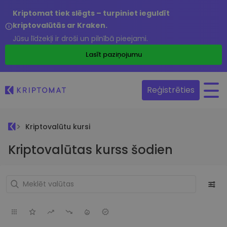
Kriptomat tiek slēgts – turpiniet ieguldīt
kriptovalūtās ar Kraken.
Jūsu līdzekļi ir droši un pilnībā pieejami.
Lasīt paziņojumu
Reģistrēties
Kriptovalūtu kursi
Kriptovalūtas kurss šodien