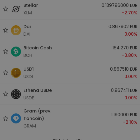
Stellar
0.139786000 EUR
XLM
-2.70%
Dai
0.867902 EUR
DAI
0.00%
Bitcoin Cash
184.270 EUR
BCH
-0.80%
USD1
0.867510 EUR
USD1
0.00%
Ethena USDe
0.867411 EUR
USDE
0.00%
Gram (prev.
1.190000 EUR
Toncoin)
-2.10%
GRAM