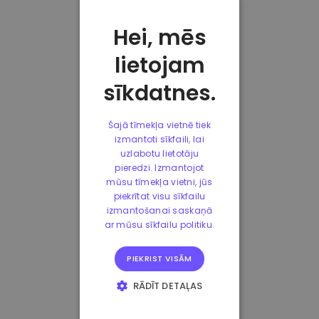
Hei, mēs
lietojam
sīkdatnes.
Šajā tīmekļa vietnē tiek
izmantoti sīkfaili, lai
uzlabotu lietotāju
pieredzi. Izmantojot
mūsu tīmekļa vietni, jūs
piekrītat visu sīkfailu
izmantošanai saskaņā
ar mūsu sīkfailu politiku.
PIEKRIST VISĀM
RĀDĪT DETAĻAS
STRIKTI