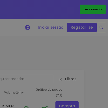
Ler anúncio
Iniciar sessão
Registar-se
Alerta de preços
Atualizações de preços em tempo
real para os seus tokens favoritos
Explorar Ativos
Descubra oportunidades de
investimento
Filtros
Análise do Portefólio
Ideias inteligentes para um
Gráfico de preços
Volume 24h
desempenho ótimo
(7d)
Compra
19.5B €