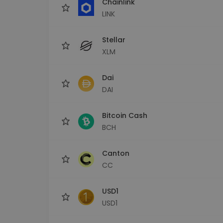
Chainlink
LINK
Stellar
XLM
Dai
DAI
Bitcoin Cash
BCH
Canton
CC
USD1
USD1