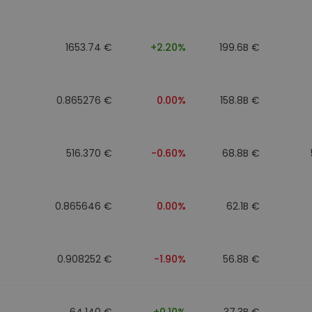
Investimentos
ratégia cripto
1653.74 €
+2.20%
199.6B €
0.865276 €
0.00%
158.8B €
516.370 €
-0.60%
68.8B €
0.865646 €
0.00%
62.1B €
0.908252 €
-1.90%
56.8B €
64.140 €
+0.10%
37.3B €