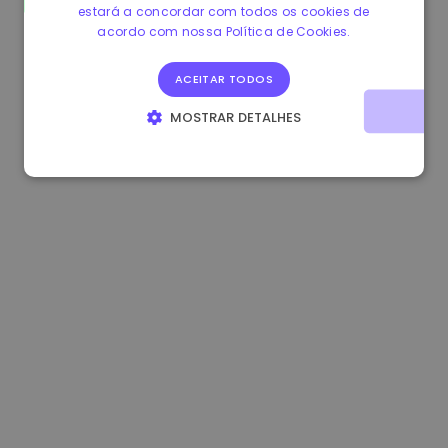
estará a concordar com todos os cookies de
0.865660 €
0.00%
3.4B €
acordo com nossa Política de Cookies.
ACEITAR TODOS
MOSTRAR DETALHES
ESTRITAMENTE NECESSÁRIOS
DESEMPENHO
DIRECIONAMENTO
FUNCIONALIDADE