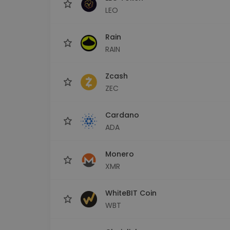
LEO
Rain
RAIN
Zcash
ZEC
Cardano
ADA
Monero
XMR
WhiteBIT Coin
WBT