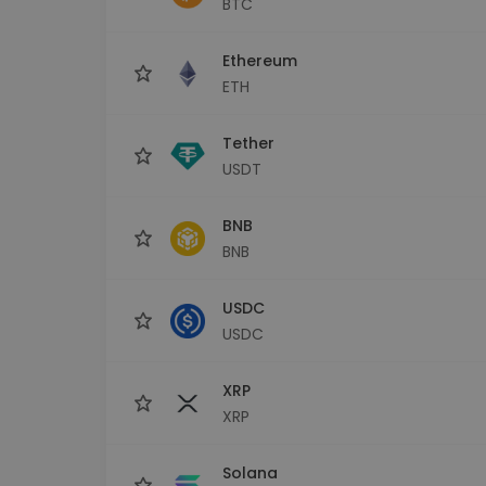
BTC
Explorador de 
Encontra a tua est
Ethereum
ETH
Tether
USDT
BNB
BNB
USDC
USDC
XRP
XRP
Solana