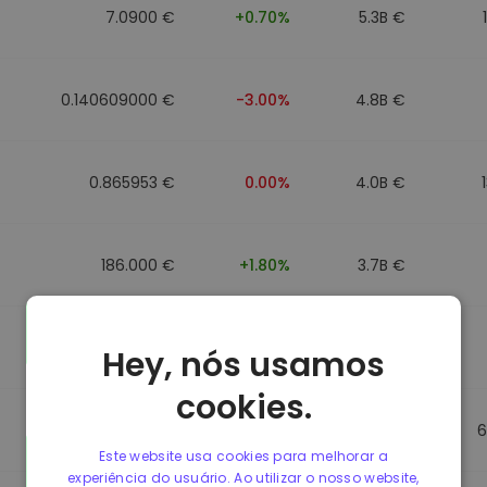
7.0900 €
+0.70%
5.3B €
0.140609000 €
-3.00%
4.8B €
0.865953 €
0.00%
4.0B €
186.000 €
+1.80%
3.7B €
0.088043000 €
-6.40%
3.5B €
Hey, nós usamos
cookies.
0.865623 €
0.00%
3.5B €
6
Este website usa cookies para melhorar a
experiência do usuário. Ao utilizar o nosso website,