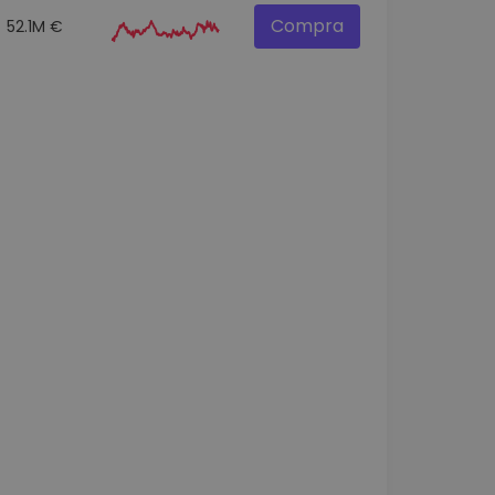
Compra
52.1M €