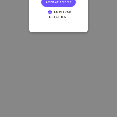
ACEITAR TODOS
MOSTRAR
DETALHES
ESTRITAMENTE
NECESSÁRIOS
DESEMPENHO
DIRECIONAMENTO
FUNCIONALIDADE