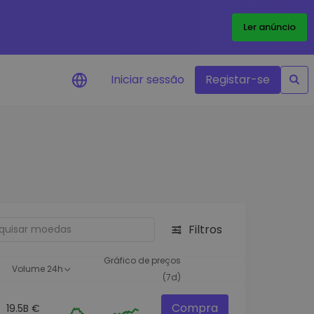
Ler anúncio
Iniciar sessão
Registar-se
Alerta de preços
Atualizações de preços em tempo
real para os seus tokens favoritos
Explorar Ativos
Descubra oportunidades de
investimento
Filtros
Análise do Portefólio
Ideias inteligentes para um
Gráfico de preços
Volume 24h
desempenho ótimo
(7d)
Compra
19.5B €