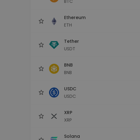
BTC
Explorador de 
Encontra a tua est
Ethereum
ETH
Tether
USDT
BNB
BNB
USDC
USDC
XRP
XRP
Solana