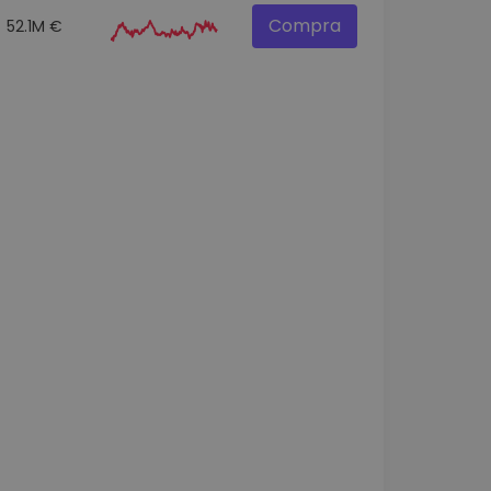
Compra
52.1M €