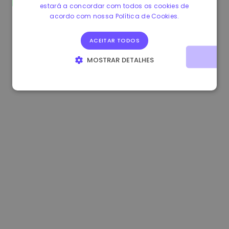
estará a concordar com todos os cookies de
0.865660 €
0.00%
3.4B €
acordo com nossa Política de Cookies.
ACEITAR TODOS
MOSTRAR DETALHES
ESTRITAMENTE NECESSÁRIOS
DESEMPENHO
DIRECIONAMENTO
FUNCIONALIDADE