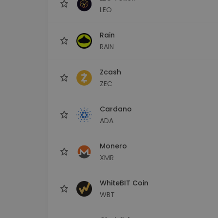
LEO
Rain
RAIN
Zcash
ZEC
Cardano
ADA
Monero
XMR
WhiteBIT Coin
WBT