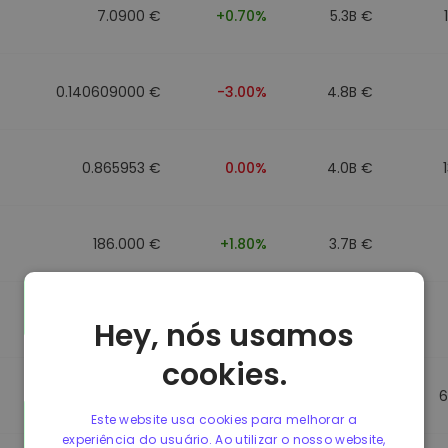
7.0900 €
+0.70%
5.3B €
0.140609000 €
-3.00%
4.8B €
0.865953 €
0.00%
4.0B €
186.000 €
+1.80%
3.7B €
0.088043000 €
-6.40%
3.5B €
Hey, nós usamos
cookies.
0.865623 €
0.00%
3.5B €
6
Este website usa cookies para melhorar a
experiência do usuário. Ao utilizar o nosso website,