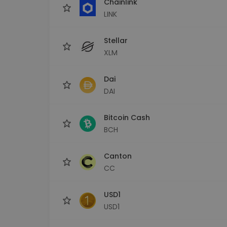
Chainlink
LINK
Stellar
XLM
Dai
DAI
Bitcoin Cash
BCH
Canton
CC
USD1
USD1