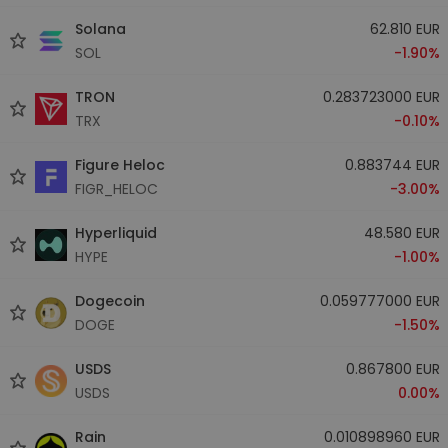
Solana
62.810 EUR
SOL
-1.90%
TRON
0.283723000 EUR
TRX
-0.10%
Figure Heloc
0.883744 EUR
FIGR_HELOC
-3.00%
Hyperliquid
48.580 EUR
HYPE
-1.00%
Dogecoin
0.059777000 EUR
DOGE
-1.50%
USDS
0.867800 EUR
USDS
0.00%
Rain
0.010898960 EUR