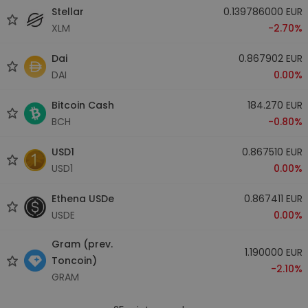
Stellar
0.139786000 EUR
XLM
-2.70%
Dai
0.867902 EUR
DAI
0.00%
Bitcoin Cash
184.270 EUR
BCH
-0.80%
USD1
0.867510 EUR
USD1
0.00%
Ethena USDe
0.867411 EUR
USDE
0.00%
Gram (prev.
1.190000 EUR
Toncoin)
-2.10%
GRAM