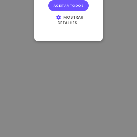
ACEITAR TODOS
MOSTRAR
DETALHES
ESTRITAMENTE
NECESSÁRIOS
DESEMPENHO
DIRECIONAMENTO
FUNCIONALIDADE