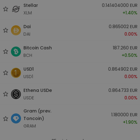
Stellar
0.141404000 EUR
XLM
+1.40%
Dai
0.865002 EUR
DAI
0.00%
Bitcoin Cash
187.260 EUR
BCH
+0.50%
USD1
0.864902 EUR
USD1
0.00%
Ethena USDe
0.864733 EUR
USDE
0.00%
Gram (prev.
1.180000 EUR
Toncoin)
+1.90%
GRAM