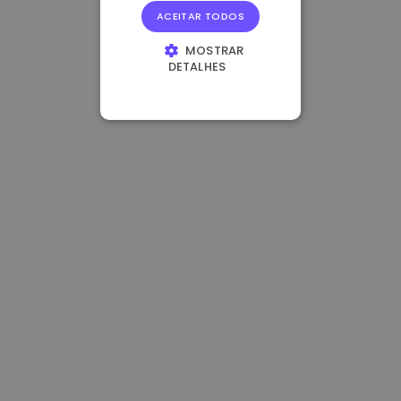
ACEITAR TODOS
MOSTRAR
DETALHES
ESTRITAMENTE
NECESSÁRIOS
DESEMPENHO
DIRECIONAMENTO
FUNCIONALIDADE