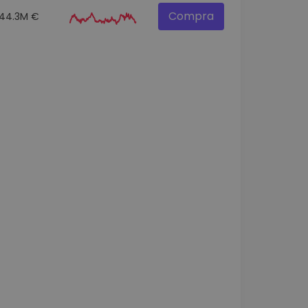
Compra
44.3M €