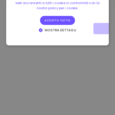
web acconsenti a tutti i cookie in conformità con la
0.865673 €
-0.10%
3.4B €
nostra policy per i cookie.
ACCETTA TUTTO
MOSTRA DETTAGLI
STRETTAMENTE NECESSARI
PERFORMANCE
TARGETING
FUNZIONALITÀ