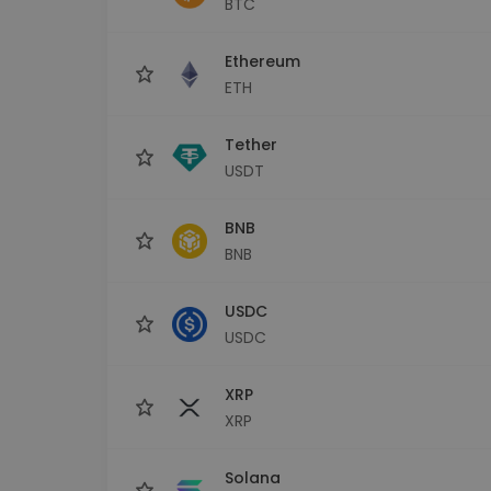
BTC
Scoperta investimenti
Trova la tua strategia cryp
Ethereum
ETH
Tether
USDT
BNB
BNB
USDC
USDC
XRP
XRP
Solana