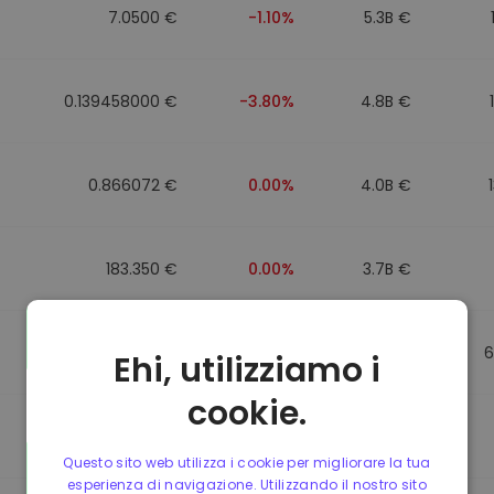
7.0500 €
-1.10%
5.3B €
0.139458000 €
-3.80%
4.8B €
0.866072 €
0.00%
4.0B €
183.350 €
0.00%
3.7B €
0.865650 €
0.00%
3.5B €
6
Ehi, utilizziamo i
cookie.
0.087241000 €
-6.90%
3.4B €
Questo sito web utilizza i cookie per migliorare la tua
esperienza di navigazione. Utilizzando il nostro sito