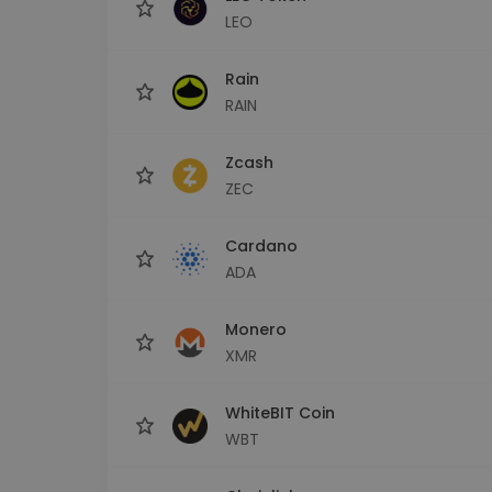
LEO
Rain
RAIN
Zcash
ZEC
Cardano
ADA
Monero
XMR
WhiteBIT Coin
WBT