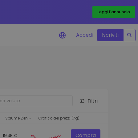
Leggi l'annuncio
Accedi
Iscriviti
di prezzo
menti dei prezzi in tempo
 tuoi token preferiti
 asset
pportunità di investimento
Filtri
 dei dati del
oglio
ioni utili per performance
Volume 24h
Grafico dei prezzi (7g)
Compra
19.3B €