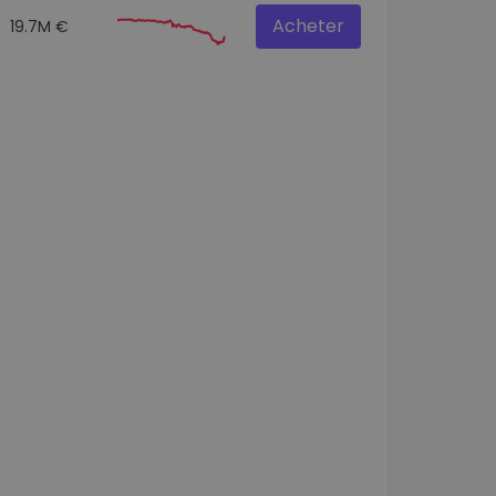
Acheter
19.7M €