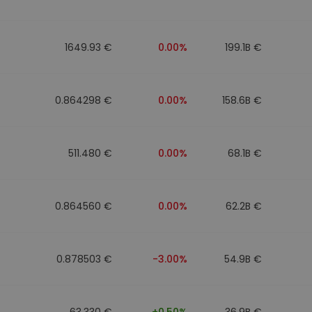
eur d'investissement
1649.93 €
0.00%
199.1B €
stratégie crypto
0.864298 €
0.00%
158.6B €
511.480 €
0.00%
68.1B €
0.864560 €
0.00%
62.2B €
0.878503 €
-3.00%
54.9B €
63.330 €
+0.50%
36.9B €