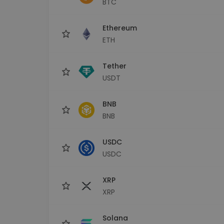
BTC
sécurisé
Explorat
Ethereum
Trouve ta 
ETH
Tether
USDT
BNB
BNB
USDC
USDC
XRP
XRP
Solana