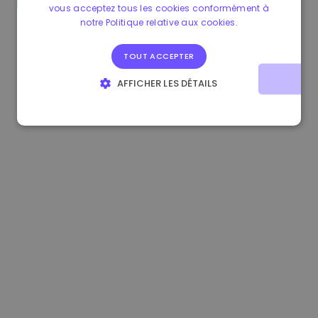
vous acceptez tous les cookies conformément à
0.080659000 €
-4.80%
3.2B €
notre Politique relative aux cookies.
TOUT ACCEPTER
AFFICHER LES DÉTAILS
STRICTEMENT NÉCESSAIRES
PERFORMANCE
CIBLAGE
FONCTIONNALITÉ