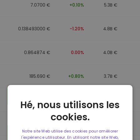
7.0700 €
+0.10%
5.3B €
0.138493000 €
-1.20%
4.8B €
0.864874 €
0.00%
4.0B €
185.690 €
+0.80%
3.7B €
0.864596 €
0.00%
3.5B €
Hé, nous utilisons les
cookies.
0.864596 €
0.00%
3.4B €
Notre site Web utilise des cookies pour améliorer
l'expérience utilisateur. En utilisant notre site Web,