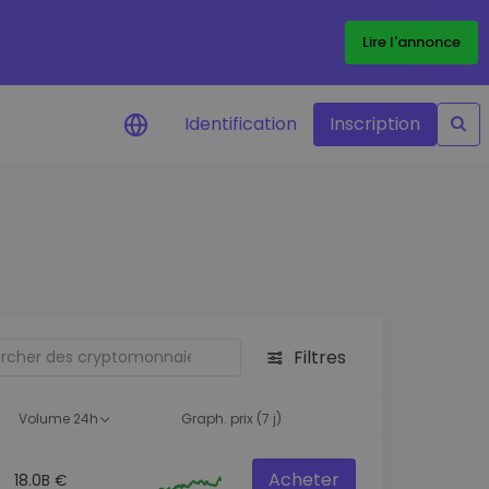
Lire l'annonce
Identification
Inscription
Alertes de prix
Mise à jour en temps réel du prix de
vos jetons préférés
Explorer les actifs
Découvrir les opportunités
d'investissement
Filtres
Portefeuille données
analytiques
Volume 24h
Graph. prix (7 j)
Des informations pertinentes pour
des performances optimales
Acheter
18.0B €