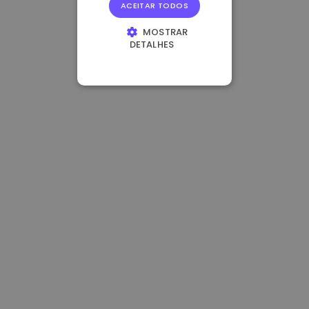
ACEITAR TODOS
MOSTRAR
DETALHES
ESTRITAMENTE
NECESSÁRIOS
DESEMPENHO
DIRECIONAMENTO
FUNCIONALIDADE