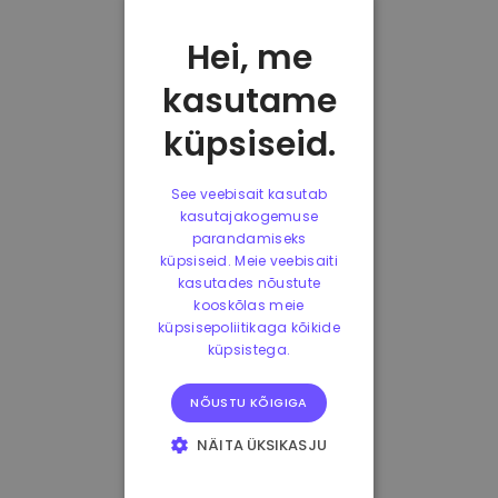
Hei, me
kasutame
küpsiseid.
See veebisait kasutab
kasutajakogemuse
parandamiseks
küpsiseid. Meie veebisaiti
kasutades nõustute
kooskõlas meie
küpsisepoliitikaga kõikide
küpsistega.
NÕUSTU KÕIGIGA
NÄITA ÜKSIKASJU
HÄDAVAJALIKUD