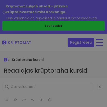
Kriptomat sulgeb uksed – jätkake
krüptoinvesteerimist Krakeniga.
Teie vahendid on turvalised ja täielikult kättesaadavad.
Loe teadet
Registreeru
Krüptoraha kursid
Reaalajas krüptoraha kursid