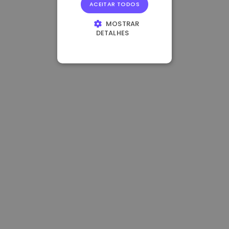
ACEITAR TODOS
MOSTRAR
DETALHES
ESTRITAMENTE
NECESSÁRIOS
DESEMPENHO
DIRECIONAMENTO
FUNCIONALIDADE