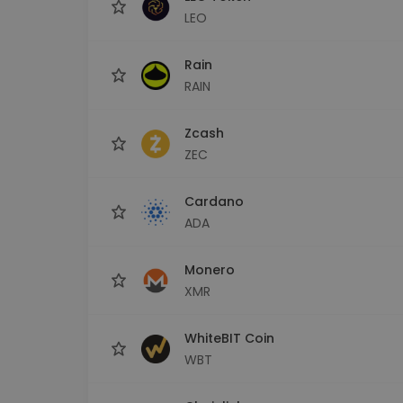
LEO
Rain
RAIN
Zcash
ZEC
Cardano
ADA
Monero
XMR
WhiteBIT Coin
WBT