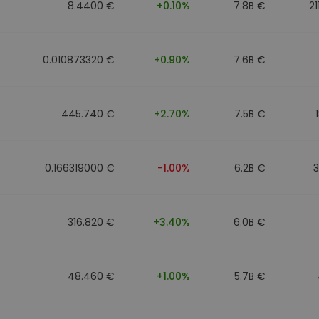
8.4400 €
+0.10%
7.8B €
21
0.010873320 €
+0.90%
7.6B €
445.740 €
+2.70%
7.5B €
0.166319000 €
-1.00%
6.2B €
316.820 €
+3.40%
6.0B €
48.460 €
+1.00%
5.7B €