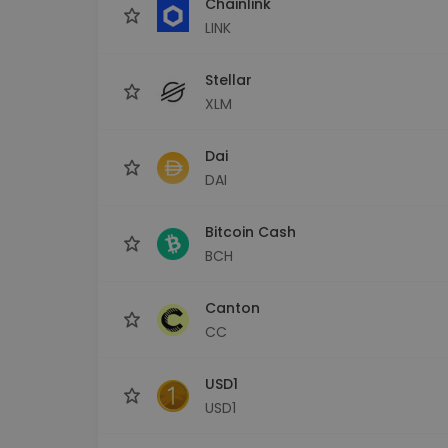
Chainlink
LINK
Stellar
XLM
Dai
DAI
Bitcoin Cash
BCH
Canton
CC
USD1
USD1