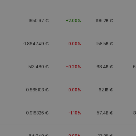
Investimentos
ratégia cripto
1650.97 €
+2.00%
199.2B €
0.864749 €
0.00%
158.5B €
513.480 €
-0.20%
68.4B €
6
0.865103 €
0.00%
62.1B €
0.918326 €
-1.10%
57.4B €
8
64.040 €
0.00%
37.2B €