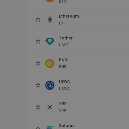
BTC
Explorador de 
Encontra a tua est
Ethereum
ETH
Tether
USDT
BNB
BNB
USDC
USDC
XRP
XRP
Solana