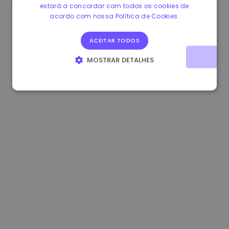
estará a concordar com todos os cookies de
0.865215 €
0.00%
3.4B €
acordo com nossa Política de Cookies.
ACEITAR TODOS
MOSTRAR DETALHES
ESTRITAMENTE NECESSÁRIOS
DESEMPENHO
DIRECIONAMENTO
FUNCIONALIDADE