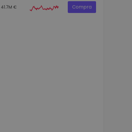
Compra
41.7M €