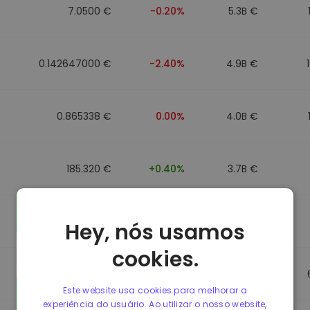
7.0500 €
-0.20%
5.3B €
0.142647000 €
-2.40%
4.9B €
0.865338 €
0.00%
4.0B €
185.320 €
+0.40%
3.7B €
0.089991000 €
-4.40%
3.5B €
Hey, nós usamos
cookies.
0.864912 €
0.00%
3.5B €
Este website usa cookies para melhorar a
experiência do usuário. Ao utilizar o nosso website,