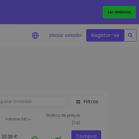
Ler anúncio
Iniciar sessão
Registar-se
Alerta de preços
Atualizações de preços em tempo
real para os seus tokens favoritos
Explorar Ativos
Descubra oportunidades de
investimento
Filtros
Análise do Portefólio
Ideias inteligentes para um
Gráfico de preços
Volume 24h
desempenho ótimo
(7d)
Compra
20.2B €