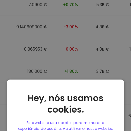
7.0900 €
+0.70%
5.3B €
0.140609000 €
-3.00%
4.8B €
0.865953 €
0.00%
4.0B €
186.000 €
+1.80%
3.7B €
0.088043000 €
-6.40%
3.5B €
Hey, nós usamos
cookies.
0.865623 €
0.00%
3.5B €
6
Este website usa cookies para melhorar a
experiência do usuário. Ao utilizar o nosso website,