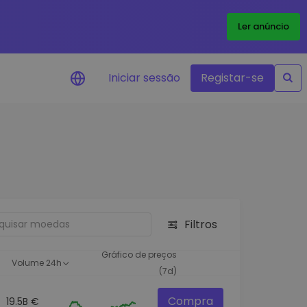
Ler anúncio
Iniciar sessão
Registar-se
Alerta de preços
Atualizações de preços em tempo
real para os seus tokens favoritos
Explorar Ativos
Descubra oportunidades de
investimento
Filtros
Análise do Portefólio
Ideias inteligentes para um
Gráfico de preços
Volume 24h
desempenho ótimo
(7d)
Compra
19.5B €