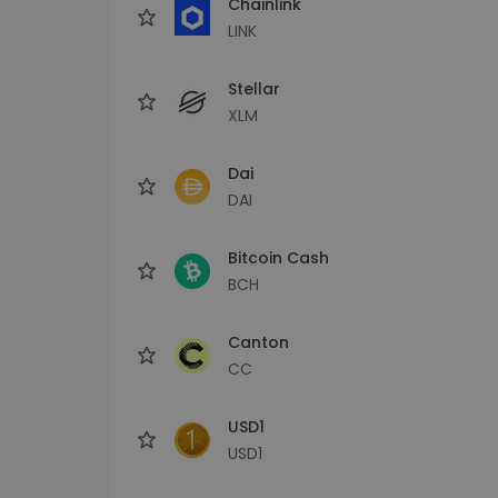
Chainlink
LINK
Stellar
XLM
Dai
DAI
Bitcoin Cash
BCH
Canton
CC
USD1
USD1