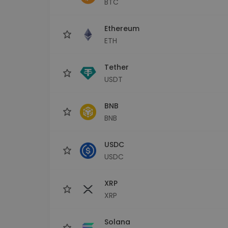
BTC
Explorador de 
Encontra a tua est
Ethereum
ETH
Tether
USDT
BNB
BNB
USDC
USDC
XRP
XRP
Solana