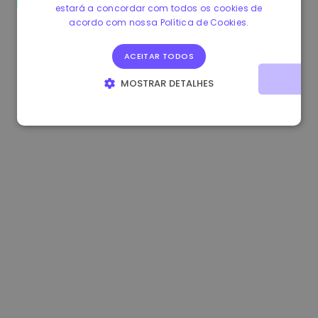
estará a concordar com todos os cookies de
0.865660 €
0.00%
3.4B €
acordo com nossa Política de Cookies.
ACEITAR TODOS
MOSTRAR DETALHES
ESTRITAMENTE NECESSÁRIOS
DESEMPENHO
DIRECIONAMENTO
FUNCIONALIDADE