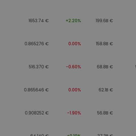
Investimentos
ratégia cripto
1653.74 €
+2.20%
199.6B €
0.865276 €
0.00%
158.8B €
516.370 €
-0.60%
68.8B €
0.865646 €
0.00%
62.1B €
0.908252 €
-1.90%
56.8B €
64.140 €
+0.10%
37.3B €