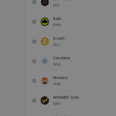
LEO
Rain
RAIN
Zcash
ZEC
Cardano
ADA
Monero
XMR
WhiteBIT Coin
WBT