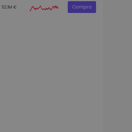
Compra
52.1M €