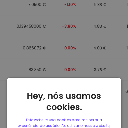
7.0500 €
-1.10%
5.3B €
0.139458000 €
-3.80%
4.8B €
0.866072 €
0.00%
4.0B €
183.350 €
0.00%
3.7B €
0.865650 €
0.00%
3.5B €
6
Hey, nós usamos
cookies.
0.087241000 €
-6.90%
3.4B €
Este website usa cookies para melhorar a
experiência do usuário. Ao utilizar o nosso website,