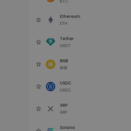
BTC
Explorador de 
Encontra a tua est
Ethereum
ETH
Tether
USDT
BNB
BNB
USDC
USDC
XRP
XRP
Solana