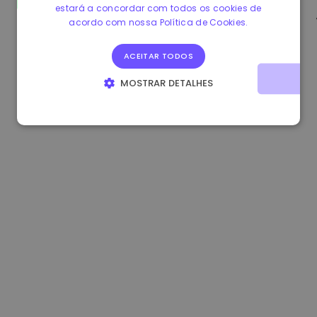
estará a concordar com todos os cookies de
0.865673 €
-0.10%
3.4B €
acordo com nossa Política de Cookies.
ACEITAR TODOS
MOSTRAR DETALHES
ESTRITAMENTE NECESSÁRIOS
DESEMPENHO
DIRECIONAMENTO
FUNCIONALIDADE