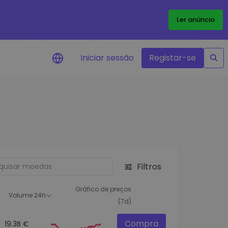
Ler anúncio
Iniciar sessão
Registar-se
Alerta de preços
Atualizações de preços em tempo
real para os seus tokens favoritos
Explorar Ativos
Descubra oportunidades de
investimento
Filtros
Análise do Portefólio
Ideias inteligentes para um
Gráfico de preços
Volume 24h
desempenho ótimo
(7d)
Compra
19.3B €