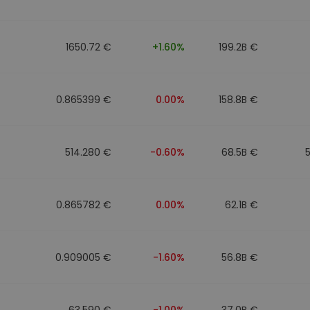
Investimentos
ratégia cripto
1650.72 €
+1.60%
199.2B €
0.865399 €
0.00%
158.8B €
514.280 €
-0.60%
68.5B €
0.865782 €
0.00%
62.1B €
0.909005 €
-1.60%
56.8B €
63.590 €
-1.00%
37.0B €