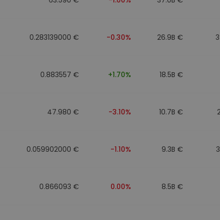
0.283139000 €
-0.30%
26.9B €
3
0.883557 €
+1.70%
18.5B €
47.980 €
-3.10%
10.7B €
0.059902000 €
-1.10%
9.3B €
0.866093 €
0.00%
8.5B €