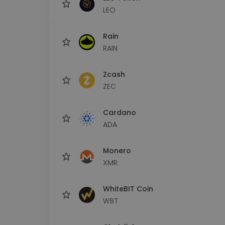
LEO
Rain
RAIN
Zcash
ZEC
Cardano
ADA
Monero
XMR
WhiteBIT Coin
WBT