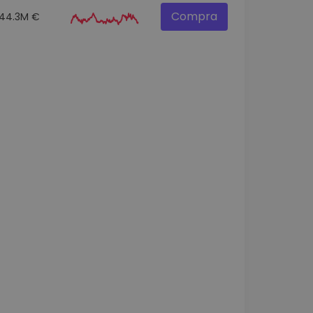
Compra
44.3M €