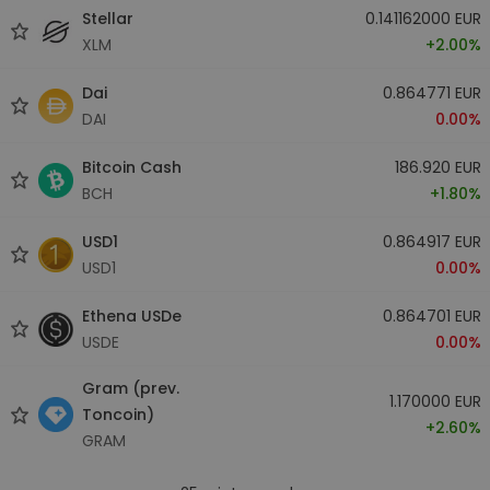
Stellar
0.141162000 EUR
XLM
+2.00%
Dai
0.864771 EUR
DAI
0.00%
Bitcoin Cash
186.920 EUR
BCH
+1.80%
USD1
0.864917 EUR
USD1
0.00%
Ethena USDe
0.864701 EUR
USDE
0.00%
Gram (prev.
1.170000 EUR
Toncoin)
+2.60%
GRAM