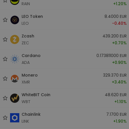
RAIN
+1.20%
LEO Token
8.4000 EUR
LEO
-0.40%
Zcash
439.200 EUR
ZEC
+0.70%
Cardano
0.173811000 EUR
ADA
+0.90%
Monero
329.370 EUR
XMR
+3.40%
WhiteBIT Coin
48.620 EUR
WBT
+1.10%
Chainlink
7.1700 EUR
LINK
+1.90%