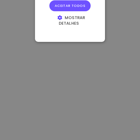
ACEITAR TODOS
MOSTRAR
DETALHES
ESTRITAMENTE
NECESSÁRIOS
DESEMPENHO
DIRECIONAMENTO
FUNCIONALIDADE