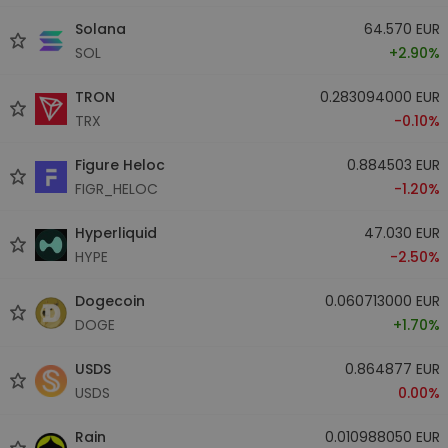
Solana
64.570 EUR
SOL
+2.90%
TRON
0.283094000 EUR
TRX
-0.10%
Figure Heloc
0.884503 EUR
FIGR_HELOC
-1.20%
Hyperliquid
47.030 EUR
HYPE
-2.50%
Dogecoin
0.060713000 EUR
DOGE
+1.70%
USDS
0.864877 EUR
USDS
0.00%
Rain
0.010988050 EUR