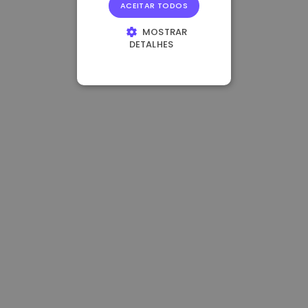
ACEITAR TODOS
MOSTRAR
DETALHES
ESTRITAMENTE
NECESSÁRIOS
DESEMPENHO
DIRECIONAMENTO
FUNCIONALIDADE