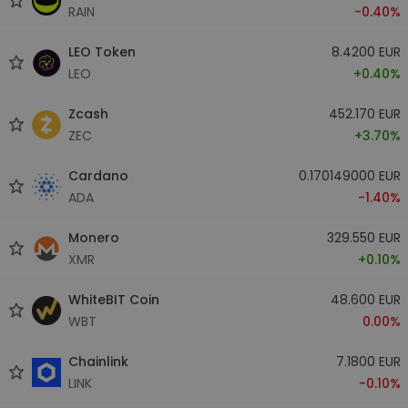
RAIN
-0.40%
LEO Token
8.4200 EUR
LEO
+0.40%
Zcash
452.170 EUR
ZEC
+3.70%
Cardano
0.170149000 EUR
ADA
-1.40%
Monero
329.550 EUR
XMR
+0.10%
WhiteBIT Coin
48.600 EUR
WBT
0.00%
Chainlink
7.1800 EUR
LINK
-0.10%