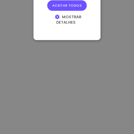
ACEITAR TODOS
MOSTRAR
DETALHES
ESTRITAMENTE
NECESSÁRIOS
DESEMPENHO
DIRECIONAMENTO
FUNCIONALIDADE