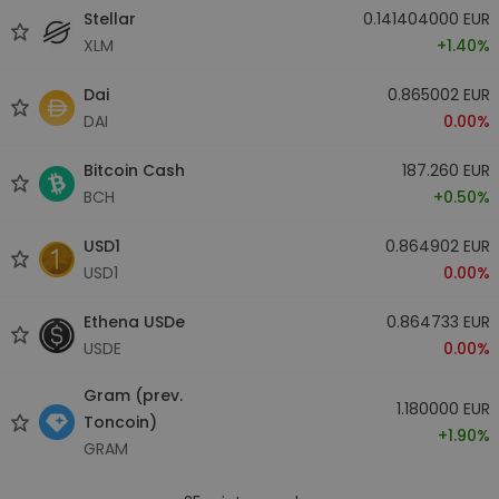
Stellar
0.141404000 EUR
XLM
+1.40%
Dai
0.865002 EUR
DAI
0.00%
Bitcoin Cash
187.260 EUR
BCH
+0.50%
USD1
0.864902 EUR
USD1
0.00%
Ethena USDe
0.864733 EUR
USDE
0.00%
Gram (prev.
1.180000 EUR
Toncoin)
+1.90%
GRAM