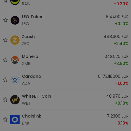
RAIN
-0.30%
LEO Token
8.4400 EUR
LEO
+0.10%
Zcash
448.300 EUR
ZEC
+2.40%
Monero
342.520 EUR
XMR
+3.80%
Cardano
0.172118000 EUR
ADA
-1.00%
WhiteBIT Coin
48.970 EUR
WBT
+0.10%
Chainlink
7.2300 EUR
LINK
-0.10%