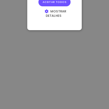
ACEITAR TODOS
MOSTRAR
DETALHES
ESTRITAMENTE
NECESSÁRIOS
DESEMPENHO
DIRECIONAMENTO
FUNCIONALIDADE