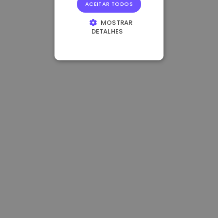
ACEITAR TODOS
MOSTRAR
DETALHES
ESTRITAMENTE
NECESSÁRIOS
DESEMPENHO
DIRECIONAMENTO
FUNCIONALIDADE