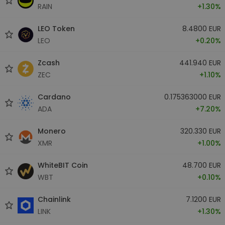
RAIN
+1.30%
LEO Token
8.4800 EUR
LEO
+0.20%
Zcash
441.940 EUR
ZEC
+1.10%
Cardano
0.175363000 EUR
ADA
+7.20%
Monero
320.330 EUR
XMR
+1.00%
WhiteBIT Coin
48.700 EUR
WBT
+0.10%
Chainlink
7.1200 EUR
LINK
+1.30%