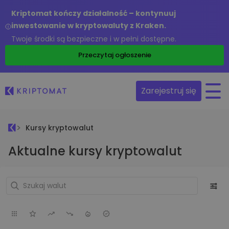
Kriptomat kończy działalność – kontynuuj
inwestowanie w kryptowaluty z Kraken.
Twoje środki są bezpieczne i w pełni dostępne.
Przeczytaj ogłoszenie
Zarejestruj się
Kursy kryptowalut
Aktualne kursy kryptowalut