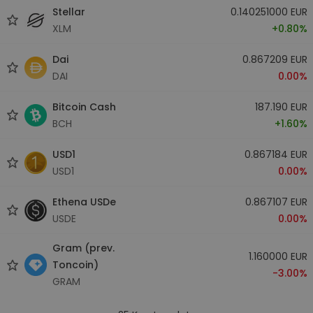
Stellar
0.140251000 EUR
XLM
+0.80%
Dai
0.867209 EUR
DAI
0.00%
Bitcoin Cash
187.190 EUR
BCH
+1.60%
USD1
0.867184 EUR
USD1
0.00%
Ethena USDe
0.867107 EUR
USDE
0.00%
Gram (prev.
1.160000 EUR
Toncoin)
-3.00%
GRAM