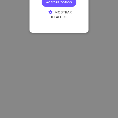
ACEITAR TODOS
MOSTRAR
DETALHES
ESTRITAMENTE
NECESSÁRIOS
DESEMPENHO
DIRECIONAMENTO
FUNCIONALIDADE