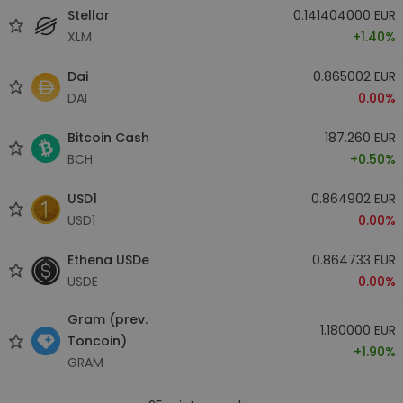
Stellar
0.141404000 EUR
XLM
+1.40%
Dai
0.865002 EUR
DAI
0.00%
Bitcoin Cash
187.260 EUR
BCH
+0.50%
USD1
0.864902 EUR
USD1
0.00%
Ethena USDe
0.864733 EUR
USDE
0.00%
Gram (prev.
1.180000 EUR
Toncoin)
+1.90%
GRAM