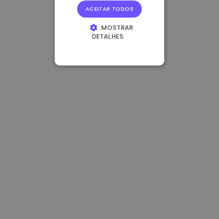
ACEITAR TODOS
MOSTRAR
DETALHES
ESTRITAMENTE
NECESSÁRIOS
DESEMPENHO
DIRECIONAMENTO
FUNCIONALIDADE