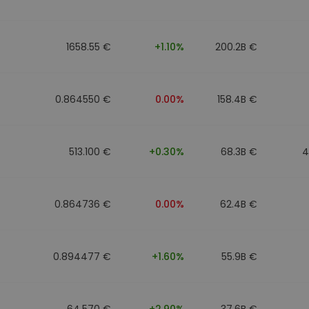
Investimentos
ratégia cripto
1658.55 €
+1.10%
200.2B €
0.864550 €
0.00%
158.4B €
513.100 €
+0.30%
68.3B €
4
0.864736 €
0.00%
62.4B €
0.894477 €
+1.60%
55.9B €
64.570 €
+2.90%
37.6B €