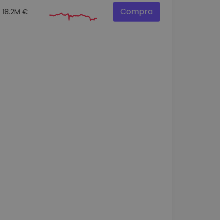
Compra
18.2M €