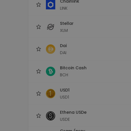
Chainlink
LINK
Stellar
XLM
Dai
DAI
Bitcoin Cash
BCH
USD1
USD1
Ethena USDe
USDE
Gram (prev.