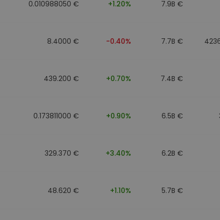
0.010988050 €
+1.20%
7.9B €
8.4000 €
-0.40%
7.7B €
423
439.200 €
+0.70%
7.4B €
0.173811000 €
+0.90%
6.5B €
329.370 €
+3.40%
6.2B €
48.620 €
+1.10%
5.7B €