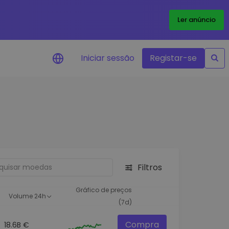
Ler anúncio
Iniciar sessão
Registar-se
Alerta de preços
Atualizações de preços em tempo
real para os seus tokens favoritos
Explorar Ativos
Descubra oportunidades de
investimento
Filtros
Análise do Portefólio
Ideias inteligentes para um
Gráfico de preços
Volume 24h
desempenho ótimo
(7d)
Compra
18.6B €