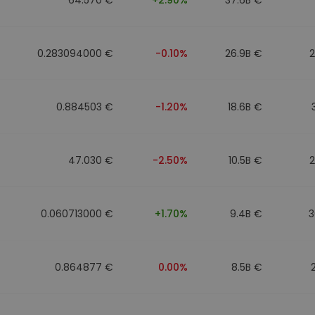
0.283094000 €
-0.10%
26.9B €
0.884503 €
-1.20%
18.6B €
47.030 €
-2.50%
10.5B €
0.060713000 €
+1.70%
9.4B €
3
0.864877 €
0.00%
8.5B €