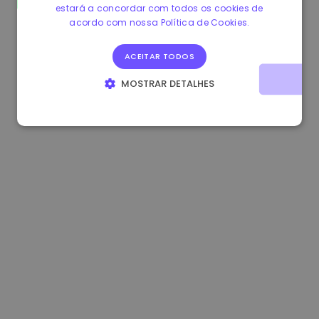
estará a concordar com todos os cookies de
1.170000 €
+2.60%
3.2B €
acordo com nossa Política de Cookies.
ACEITAR TODOS
MOSTRAR DETALHES
ESTRITAMENTE NECESSÁRIOS
DESEMPENHO
DIRECIONAMENTO
FUNCIONALIDADE