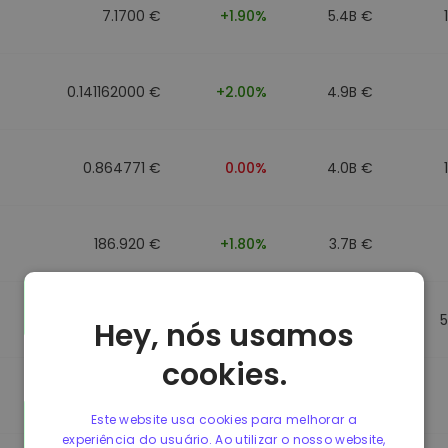
7.1700 €
+1.90%
5.4B €
0.141162000 €
+2.00%
4.9B €
0.864771 €
0.00%
4.0B €
186.920 €
+1.80%
3.7B €
0.864917 €
0.00%
3.5B €
Hey, nós usamos
cookies.
0.864701 €
0.00%
3.4B €
Este website usa cookies para melhorar a
experiência do usuário. Ao utilizar o nosso website,