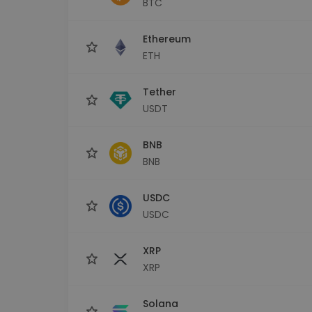
BTC
Explorador de 
Encontra a tua est
Ethereum
ETH
Tether
USDT
BNB
BNB
USDC
USDC
XRP
XRP
Solana