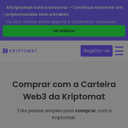
A Kriptomat está a encerrar – Continue a investir em
criptomoedas com a Kraken.
Os seus fundos estão seguros e totalmente acessíveis.
Ler anúncio
Registar-se
Comprar com a Carteira
Web3 da Kriptomat
Três passos simples para
comprar
com a
Kriptomat: