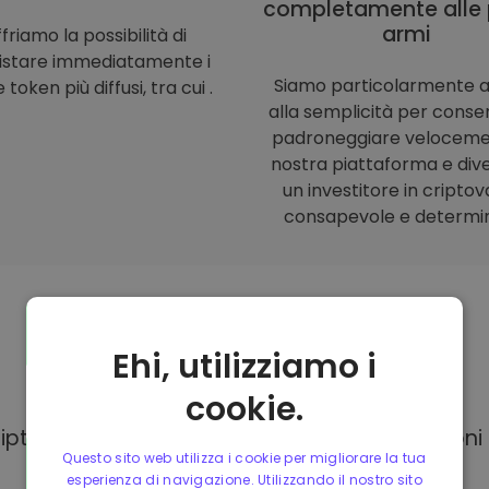
completamente alle 
armi
friamo la possibilità di
istare immediatamente i
Siamo particolarmente a
 token più diffusi, tra cui .
alla semplicità per consent
padroneggiare veloceme
nostra piattaforma e div
un investitore in criptov
consapevole e determi
Ehi, utilizziamo i
Modalità di
pagamento
cookie.
Kriptomat, hai a tua disposizione diverse opzion
Questo sito web utilizza i cookie per migliorare la tua
esperienza di navigazione. Utilizzando il nostro sito