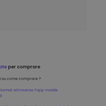
ate
per comprare
oni su come comprare ?
ptomat attraverso l’app mobile
tà