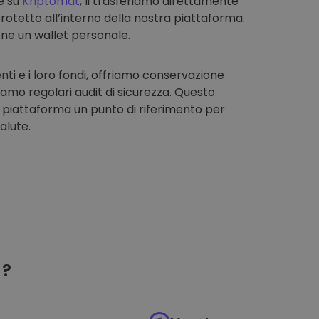
e su
Kriptomat
, li trasferiamo direttamente
rotetto all’interno della nostra piattaforma.
one un wallet personale.
enti e i loro fondi, offriamo conservazione
iamo regolari audit di sicurezza. Questo
 piattaforma un punto di riferimento per
alute.
?