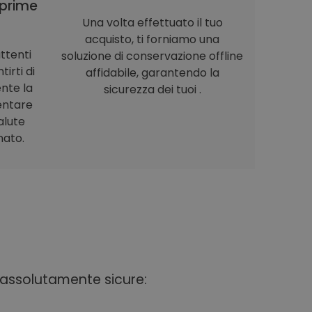
prime
Una volta effettuato il tuo
acquisto, ti forniamo una
ttenti
soluzione di conservazione offline
irti di
affidabile, garantendo la
nte la
sicurezza dei tuoi .
entare
alute
nato.
i assolutamente sicure: