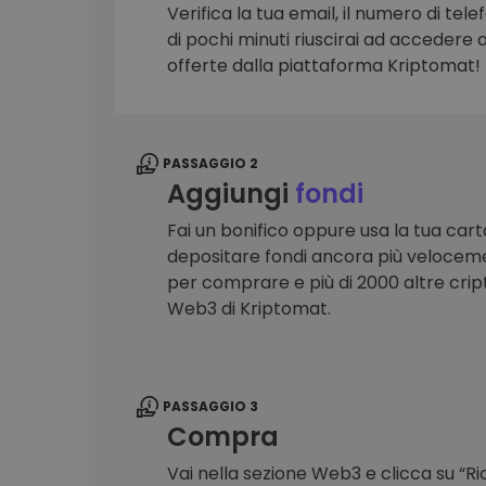
Verifica la tua email, il numero di telef
Scoperta investimenti
di pochi minuti riuscirai ad accedere a 
Trova la tua strategia cryp
offerte dalla piattaforma Kriptomat!
PASSAGGIO 2
Aggiungi
fondi
Fai un bonifico oppure usa la tua cart
depositare fondi ancora più veloceme
per comprare e più di 2000 altre crip
Web3 di Kriptomat.
PASSAGGIO 3
Compra
Vai nella sezione Web3 e clicca su “R