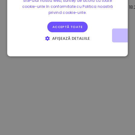
site-ului nostru web, sunteți de acord cu toate
cookie-urile în conformitate cu Politica noastră
1.170000 €
+2.60%
3.2B €
18
privind cookie-urile.
ACCEPTĂ TOATE
AFIȘEAZĂ DETALIILE
STRICT NECESARE
DE PERFORMANȚĂ
DE TARGETARE
DE FUNCŢIONALITATE