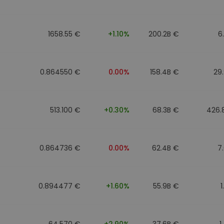
1658.55 €
+1.10%
200.2B €
6
0.864550 €
0.00%
158.4B €
29
513.100 €
+0.30%
68.3B €
426.
0.864736 €
0.00%
62.4B €
7
0.894477 €
+1.60%
55.9B €
1
64.570 €
+2.90%
37.6B €
1