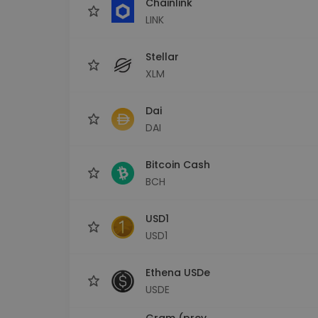
Chainlink
LINK
Stellar
XLM
Dai
DAI
Bitcoin Cash
BCH
USD1
USD1
Ethena USDe
USDE
Gram (prev.