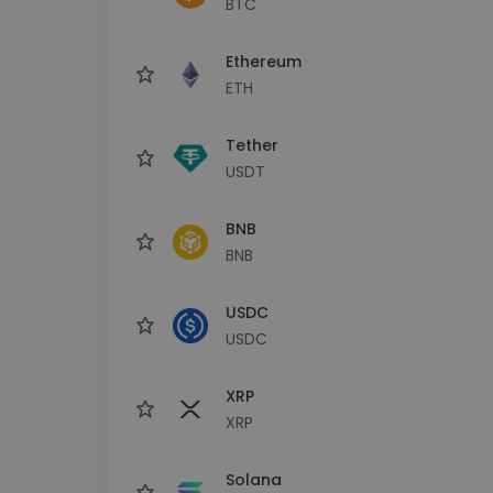
BTC
Explorator de investiții
Găsește-ți strategia cripto
Ethereum
ETH
Tether
USDT
BNB
BNB
USDC
USDC
XRP
XRP
Solana