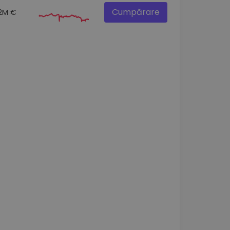
Cumpărare
.2M €