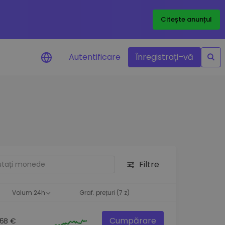
Citește anunțul
Autentificare
Înregistrați–vă
etoanele
Filtre
ță
Volum 24h
Graf. prețuri (7 z)
Cumpărare
.6B €