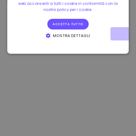
web acconsenti a tutti i cookie in conformità con la
1.160000 €
-4.10%
3.2B €
nostra policy per i cookie.
ACCETTA TUTTO
MOSTRA DETTAGLI
STRETTAMENTE NECESSARI
PERFORMANCE
TARGETING
FUNZIONALITÀ