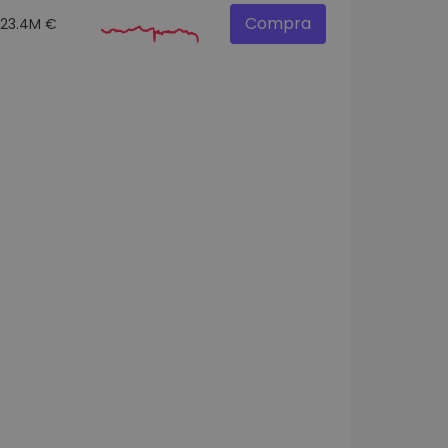
Compra
23.4M €