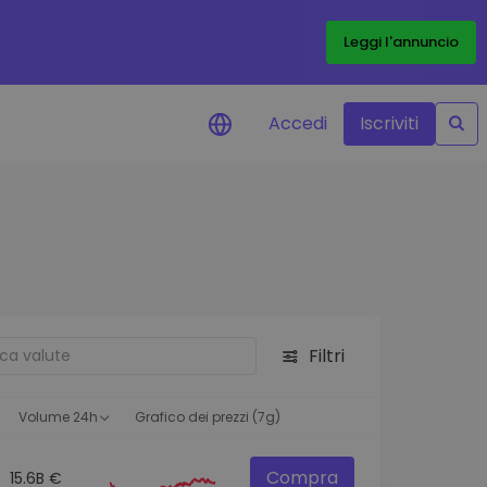
Leggi l'annuncio
Accedi
Iscriviti
di prezzo
menti dei prezzi in tempo
 tuoi token preferiti
 asset
pportunità di investimento
Filtri
 dei dati del
oglio
ioni utili per performance
Volume 24h
Grafico dei prezzi (7g)
Compra
15.6B €