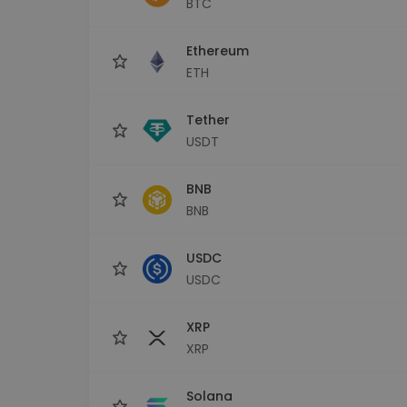
BTC
Scoperta investimenti
Trova la tua strategia cryp
Ethereum
ETH
Tether
USDT
BNB
BNB
USDC
USDC
XRP
XRP
Solana