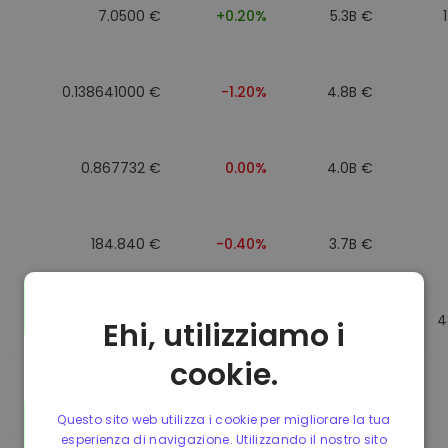
7.0500 €
+0.20%
5.3B €
0.138641000 €
-1.20%
4.8B €
0.867732 €
0.00%
4.0B €
184.840 €
-0.40%
3.7B €
0.867499 €
0.00%
3.5B €
4
Ehi, utilizziamo i
cookie.
0.867435 €
0.00%
3.4B €
Questo sito web utilizza i cookie per migliorare la tua
esperienza di navigazione. Utilizzando il nostro sito