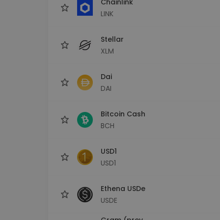
Chainlink
LINK
Stellar
XLM
Dai
DAI
Bitcoin Cash
BCH
USD1
USD1
Ethena USDe
USDE
Gram (prev.