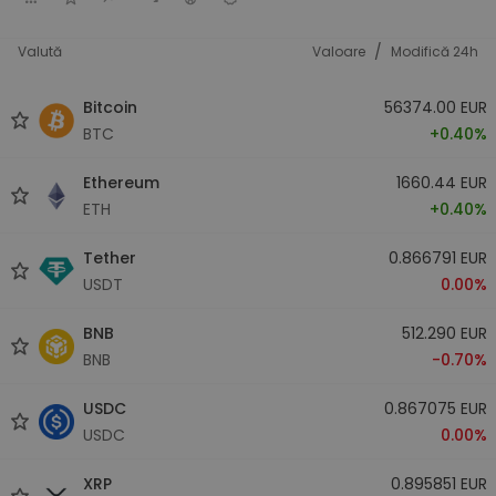
/
Valută
Valoare
Modifică 24h
Bitcoin
56374.00 EUR
BTC
+0.40%
Ethereum
1660.44 EUR
ETH
+0.40%
Tether
0.866791 EUR
USDT
0.00%
BNB
512.290 EUR
BNB
-0.70%
USDC
0.867075 EUR
USDC
0.00%
XRP
0.895851 EUR