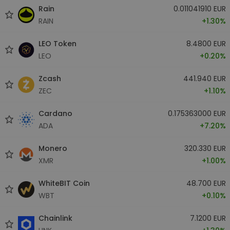
Rain
0.011041910 EUR
RAIN
+1.30%
LEO Token
8.4800 EUR
LEO
+0.20%
Zcash
441.940 EUR
ZEC
+1.10%
Cardano
0.175363000 EUR
ADA
+7.20%
Monero
320.330 EUR
XMR
+1.00%
WhiteBIT Coin
48.700 EUR
WBT
+0.10%
Chainlink
7.1200 EUR