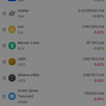
LINK
+1.30%
Stellar
0.140251000 EUR
XLM
+0.80%
Dai
0.867209 EUR
DAI
0.00%
Bitcoin Cash
187.190 EUR
BCH
+1.60%
USD1
0.867184 EUR
USD1
0.00%
Ethena USDe
0.867107 EUR
USDE
0.00%
Gram (prev.
1.160000 EUR
Toncoin)
-3.00%
GRAM