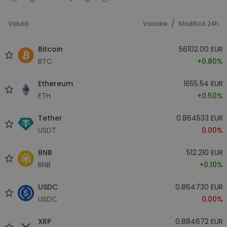
/
Valută
Valoare
Modifică 24h
Bitcoin
56102.00 EUR
BTC
+0.80%
Ethereum
1655.54 EUR
ETH
+0.50%
Tether
0.864533 EUR
USDT
0.00%
BNB
512.210 EUR
BNB
+0.10%
USDC
0.864730 EUR
USDC
0.00%
XRP
0.884672 EUR