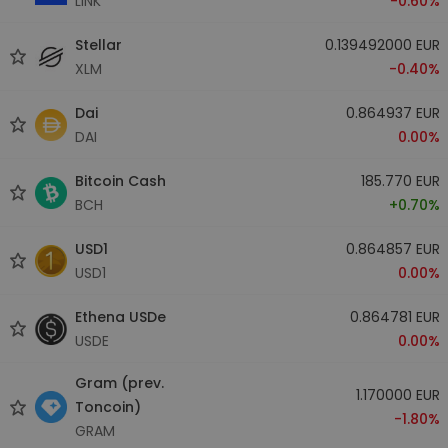
LINK
-0.60%
Stellar
0.139492000 EUR
XLM
-0.40%
Dai
0.864937 EUR
DAI
0.00%
Bitcoin Cash
185.770 EUR
BCH
+0.70%
USD1
0.864857 EUR
USD1
0.00%
Ethena USDe
0.864781 EUR
USDE
0.00%
Gram (prev.
1.170000 EUR
Toncoin)
-1.80%
GRAM