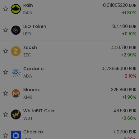
Rain
0.011005220 EUR
RAIN
+1.30%
LEO Token
8.4400 EUR
LEO
+0.10%
Zcash
440.710 EUR
ZEC
+2.90%
Cardano
0.173655000 EUR
ADA
-2.10%
Monero
325.860 EUR
XMR
+1.90%
WhiteBIT Coin
48.530 EUR
WBT
+0.60%
Chainlink
7.0700 EUR