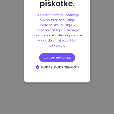
piškotke.
To spletno mesto uporablja
piškotke za izboljšanje
uporabniške izkušnje. Z
uporabo našega spletnega
mesta sprejemate vse piškotke
v skladu z našo politiko
piškotkov.
DOVOLI PIŠKOTKE
POKAŽI PODROBNOSTI
NUJNO POTREBNI
IZVEDBENI
CILJANJE
FUNKCIONALNOST