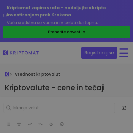
Kriptomat zapira vrata – nadaljujte s kripto
investiranjem prek Krakena.
Vaša sredstva so varna in v celoti dostopna.
Preberite obvestilo
Registriraj se
Vrednost kriptovalut
Kriptovalute - cene in tečaji