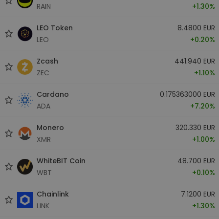
RAIN
+1.30%
LEO Token
8.4800 EUR
LEO
+0.20%
Zcash
441.940 EUR
ZEC
+1.10%
Cardano
0.175363000 EUR
ADA
+7.20%
Monero
320.330 EUR
XMR
+1.00%
WhiteBIT Coin
48.700 EUR
WBT
+0.10%
Chainlink
7.1200 EUR
LINK
+1.30%