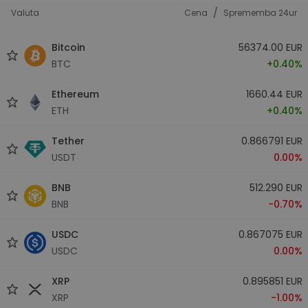
/
Valuta
Cena
Sprememba 24ur
Bitcoin
56374.00 EUR
BTC
+0.40%
Ethereum
1660.44 EUR
ETH
+0.40%
Tether
0.866791 EUR
USDT
0.00%
BNB
512.290 EUR
BNB
-0.70%
USDC
0.867075 EUR
USDC
0.00%
XRP
0.895851 EUR
XRP
-1.00%