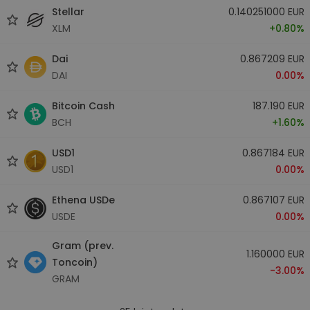
Stellar
0.140251000 EUR
XLM
+0.80%
Dai
0.867209 EUR
DAI
0.00%
Bitcoin Cash
187.190 EUR
BCH
+1.60%
USD1
0.867184 EUR
USD1
0.00%
Ethena USDe
0.867107 EUR
USDE
0.00%
Gram (prev.
1.160000 EUR
Toncoin)
-3.00%
GRAM