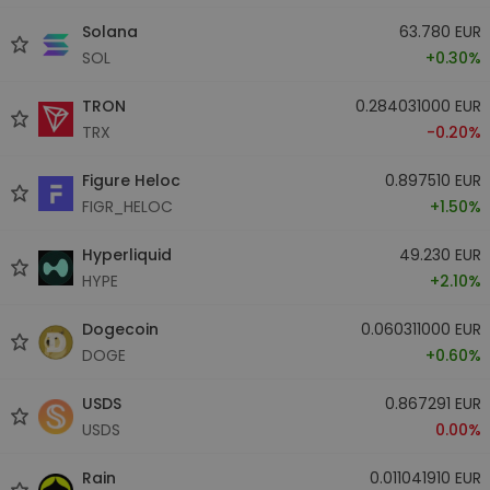
Solana
63.780 EUR
SOL
+0.30%
TRON
0.284031000 EUR
TRX
-0.20%
Figure Heloc
0.897510 EUR
FIGR_HELOC
+1.50%
Hyperliquid
49.230 EUR
HYPE
+2.10%
Dogecoin
0.060311000 EUR
DOGE
+0.60%
USDS
0.867291 EUR
USDS
0.00%
Rain
0.011041910 EUR