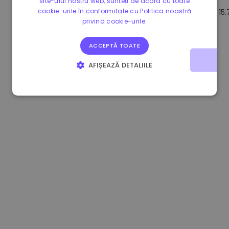
site-ului nostru web, sunteți de acord cu toate
cookie-urile în conformitate cu Politica noastră
1.190000 €
-2.10%
3.3B €
15
privind cookie-urile.
ACCEPTĂ TOATE
AFIȘEAZĂ DETALIILE
STRICT NECESARE
DE PERFORMANȚĂ
DE TARGETARE
DE FUNCŢIONALITATE