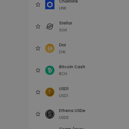
Chainlink
LINK
Stellar
XLM
Dai
DAI
Bitcoin Cash
BCH
USD1
USD1
Ethena USDe
USDE
Gram (prev.