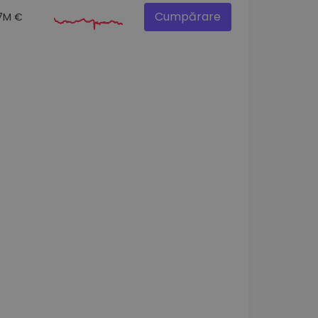
Cumpărare
.7M €