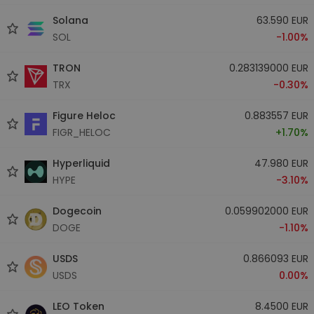
Solana
63.590 EUR
SOL
-1.00%
TRON
0.283139000 EUR
TRX
-0.30%
Figure Heloc
0.883557 EUR
FIGR_HELOC
+1.70%
Hyperliquid
47.980 EUR
HYPE
-3.10%
Dogecoin
0.059902000 EUR
DOGE
-1.10%
USDS
0.866093 EUR
USDS
0.00%
LEO Token
8.4500 EUR