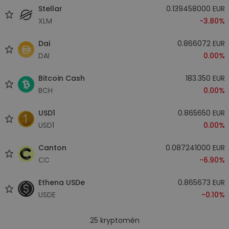
Stellar
0.139458000 EUR
XLM
-3.80%
Dai
0.866072 EUR
DAI
0.00%
Bitcoin Cash
183.350 EUR
BCH
0.00%
USD1
0.865650 EUR
USD1
0.00%
Canton
0.087241000 EUR
CC
-6.90%
Ethena USDe
0.865673 EUR
USDE
-0.10%
25
kryptoměn