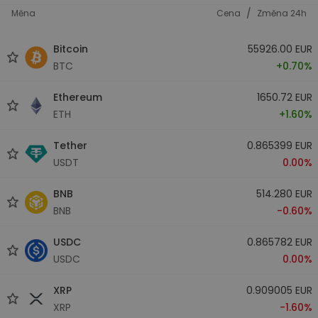
/
Měna
Cena
Změna 24h
Bitcoin
55926.00 EUR
BTC
+0.70%
Ethereum
1650.72 EUR
ETH
+1.60%
Tether
0.865399 EUR
USDT
0.00%
BNB
514.280 EUR
BNB
-0.60%
USDC
0.865782 EUR
USDC
0.00%
XRP
0.909005 EUR
XRP
-1.60%