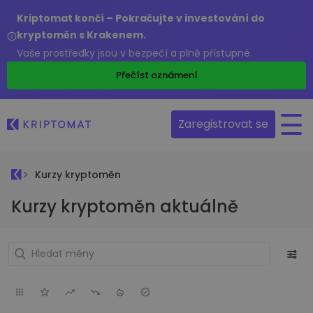
Kriptomat končí – Pokračujte v investování do
kryptoměn s Krakenem.
Vaše prostředky jsou v bezpečí a plně přístupné.
Přečíst oznámení
Zaregistrovat se
Kurzy kryptoměn
Kurzy kryptoměn aktuálně