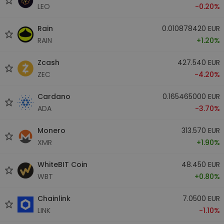
LEO
-0.20%
Rain
0.010878420 EUR
RAIN
+1.20%
Zcash
427.540 EUR
ZEC
-4.20%
Cardano
0.165465000 EUR
ADA
-3.70%
Monero
313.570 EUR
XMR
+1.90%
WhiteBIT Coin
48.450 EUR
WBT
+0.80%
Chainlink
7.0500 EUR
LINK
-1.10%